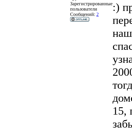
:) 
Зарегистрированные
пользователи
Сообщений:
2
пер
наш
спа
узн
200
тог
дом
15, 
забы