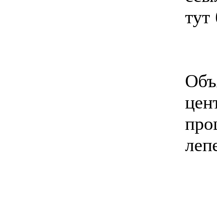
тут
Объ
цен
про
леп