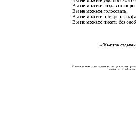
Вы
не можете
удалять свои с
Вы
не можете
создавать опро
Вы
не можете
голосовать.
Вы
не можете
прикреплять фа
Вы
не можете
писать без одо
Использование и копирование авторских материало
и с обязательной акти