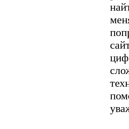
най
меня
поп
сай
циф
сло
тех
пом
ува