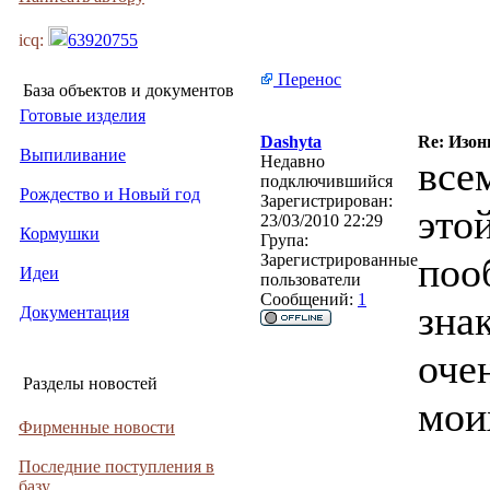
icq:
63920755
Перенос
База объектов и документов
Готовые изделия
Dashyta
Re: Изон
Выпиливание
Недавно
все
подключившийся
Рождество и Новый год
Зарегистрирован:
это
23/03/2010 22:29
Кормушки
Група:
поо
Зарегистрированные
Идеи
пользователи
Сообщений:
1
зна
Документация
оче
Разделы новостей
мои
Фирменные новости
Последние поступления в
базу