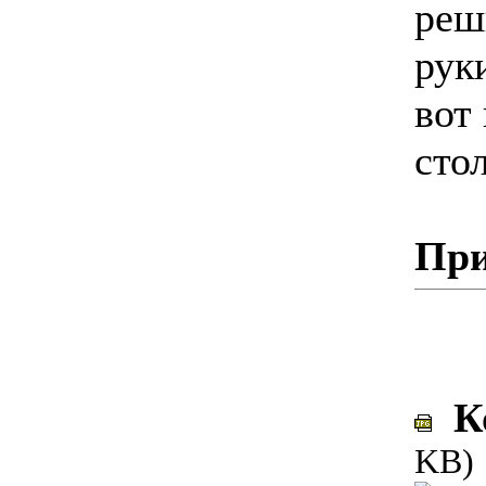
реш
рук
вот
сто
При
Ко
KB)