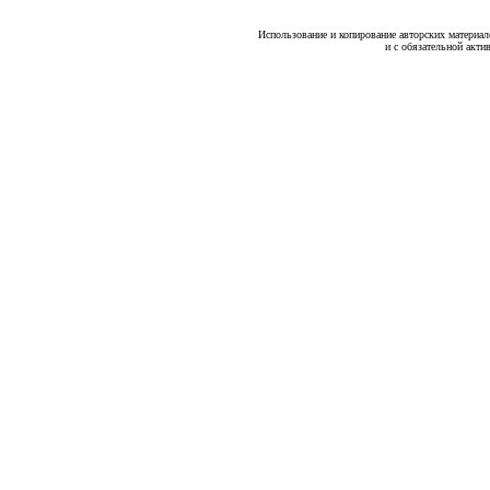
Использование и копирование авторских материало
и с обязательной акти