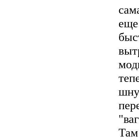
сам
еще
быс
выт
мод
теп
шну
пер
"ва
Там