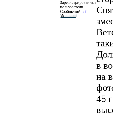
Зарегистрированные
Сня
пользователи
Сообщений:
27
зме
Вет
так
Дол
в в
на 
фот
45 
выс