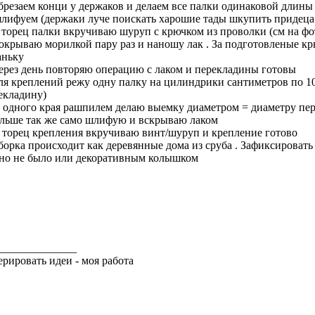
обрезаем конци у держаков и делаем все палки одинаковой длины
шлифуем (держаки луче поискать харошие тады шкупить придеца
в торец палки вкручиваю шуруп с крючком из проволки (см на фо
покрываю морилкой пару раз и наношу лак . За подготовленые к
аньку
через день повторяю операцию с лаком и перекладины готовы
для креплений режу одну палку на цилиндрики сантиметров по 10
екладину)
с одного края рашпилем делаю выемку диаметром = диаметру пе
альше так же само шлифую и вскрываю лаком
в торец крепления вкручиваю винт/шуруп и крепление готово
сборка происходит как деревянные дома из сруба . Зафиксирова
но не было или декоративным колышком
______________
ерировать идеи - моя работа