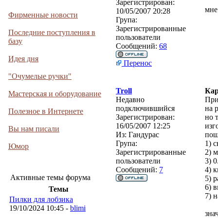
Зарегистрирован:
мне
10/05/2007 20:28
Фирменные новости
Група:
Зарегистрированные
Последние поступления в
пользователи
базу
Сообщений:
68
Идея дня
Перенос
"Очумелые ручки"
Troll
Кар
Мастерская и оборудование
Недавно
При
подключившийся
на 
Полезное в Интернете
Зарегистрирован:
но 
16/05/2007 12:25
изг
Вы нам писали
Из:
Гандурас
пош
Група:
1) 
Юмор
Зарегистрированные
2) 
пользователи
3) 0
Сообщений:
7
4) 
Активные темы форума
5) 
6) 
Темы
7) 
Пилки для лобзика
19/10/2024 10:45 -
blimi
зна