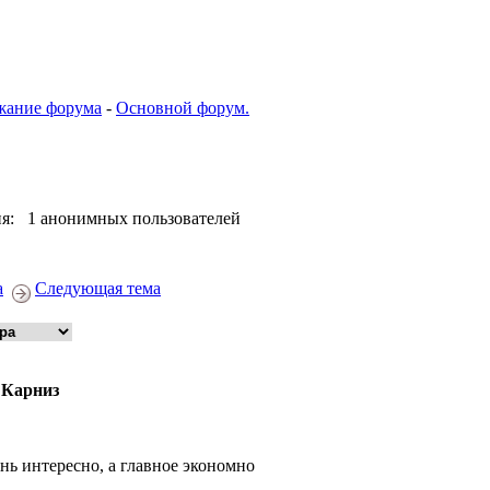
жание форума
-
Основной форум.
я: 1 анонимных пользователей
а
Следующая тема
 Карниз
нь интересно, а главное экономно