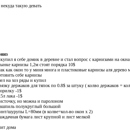
 некуда такую девать
низ
купил я себе домик в деревне и стал вопрос с карнизами на окна
рынке карнизы 1,2м стоят порядка 10$
так как окон то у миня многа и пластиковые карнизы аля дерево м
отовить себе карнизы
ел на хоз ряды и купил
связку держаков для тяпок по 0.8$ за штуку ( колво держаков = ко
морилку -1$
.5л лака -1$
кисточку, но можна и паролоном
рашпиль полукруглый большой
винт/шурупы L=80мм (в колве=кол-во окон х 2)
наждачная бумага лист крупной и лист мелкой
чит дома