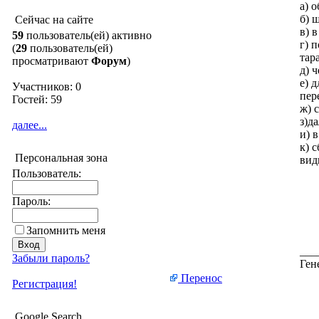
а) 
б) 
Сейчас на сайте
в) 
59
пользователь(ей) активно
г) 
(
29
пользователь(ей)
тар
просматривают
Форум
)
д) 
е) 
Участников: 0
пер
Гостей: 59
ж) 
з)д
далее...
и) 
к) 
Персональная зона
вид
Пользователь:
Пароль:
Запомнить меня
___
Забыли пароль?
Ген
Перенос
Регистрация!
Google Search