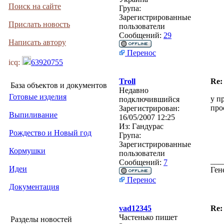
Поиск на сайте
Група:
Зарегистрированные
Прислать новость
пользователи
Сообщений:
29
Написать автору
Перенос
icq:
63920755
Troll
Re:
База объектов и документов
Недавно
Готовые изделия
у п
подключившийся
про
Зарегистрирован:
Выпиливание
16/05/2007 12:25
Из:
Гандурас
Рождество и Новый год
Група:
Зарегистрированные
Кормушки
пользователи
___
Сообщений:
7
Идеи
Ген
Перенос
Документация
vad12345
Re:
Частенько пишет
Разделы новостей