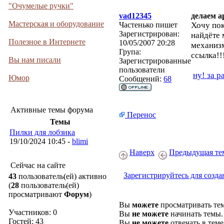
"Очумелые ручки"
vad12345
делаем а
Мастерская и оборудование
Частенько пишет
Хочу пок
Зарегистрирован:
найдёте 
Полезное в Интернете
10/05/2007 20:28
механизм
Група:
ссылка!!
Вы нам писали
Зарегистрированные
пользователи
ну! за р
Юмор
Сообщений:
68
Активные темы форума
Перенос
Темы
Пилки для лобзика
19/10/2024 10:45 -
blimi
Наверх
Предыдущая те
Сейчас на сайте
Зарегистрируйтесь для созда
43
пользователь(ей) активно
(
28
пользователь(ей)
просматривают
Форум
)
Вы
можете
просматривать те
Участников: 0
Вы
не можете
начинать темы.
Гостей: 43
Вы
не можете
отвечать в теме