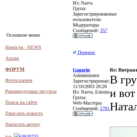
Из:
Narva
Група:
Зарегистрированные
пользователи
Модераторы
Сообщений:
357
Основное меню
Новости - NEWS
Перенос
Архив
ФОРУМ
Gagarin
Re: Витраж
Administrator
В гру
Фотогалереи
Зарегистрирован:
11/10/2003 20:28
и вот
Рекомендуемые ресурсы
Из:
Narva, Estonia
Група:
Поиск на сайте
Ната
Web-Мастеры
Сообщений:
2781
Прислать новость
Написать автору
icq:
63920755