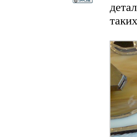
дета
таких