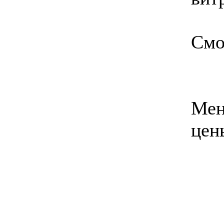
Смо
Мен
це