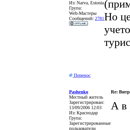
(прим
Из:
Narva, Estonia
Група:
Но це
Web-Мастеры
Сообщений:
2781
учет
турис
Перенос
Pashenko
Re: Витр
Местный житель
А в
Зарегистрирован:
13/09/2006 12:03
Из:
Краснодар
Група:
Зарегистрированные
пользователи