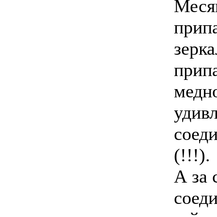
Месяц
прип
зерка
припа
медн
удив
соед
(!!!).
А за 
соеди