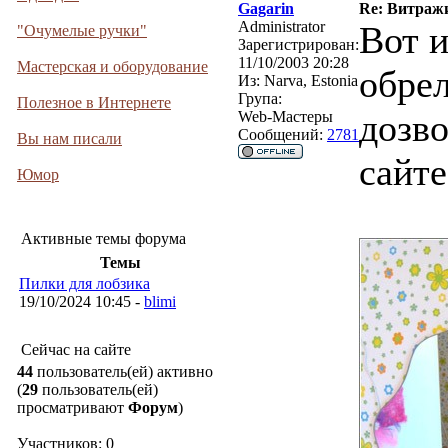
Gagarin
Re: Витраж
Administrator
Вот и
"Очумелые ручки"
Зарегистрирован:
11/10/2003 20:28
Мастерская и оборудование
обрел
Из:
Narva, Estonia
Група:
Полезное в Интернете
дозво
Web-Мастеры
Сообщений:
2781
Вы нам писали
сайт
Юмор
Активные темы форума
Темы
Пилки для лобзика
19/10/2024 10:45 -
blimi
Сейчас на сайте
44
пользователь(ей) активно
(
29
пользователь(ей)
просматривают
Форум
)
Участников: 0