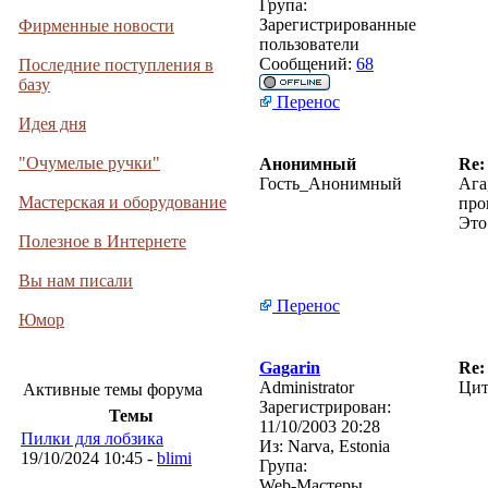
Група:
Зарегистрированные
Фирменные новости
пользователи
Сообщений:
68
Последние поступления в
базу
Перенос
Идея дня
"Очумелые ручки"
Анонимный
Re:
Гость_Анонимный
Ага
Мастерская и оборудование
про
Это
Полезное в Интернете
Вы нам писали
Перенос
Юмор
Gagarin
Re:
Administrator
Цит
Активные темы форума
Зарегистрирован:
Темы
11/10/2003 20:28
Пилки для лобзика
Из:
Narva, Estonia
19/10/2024 10:45 -
blimi
Група:
Web-Мастеры