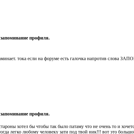
 запоминание профиля.
аминает. тока если на форуме есть галочка напротив слова З
 запоминание профиля.
 староны хотел бы чтобы так было патаму что не очень то и хочет
тогда легко любому человеку зати под твой ник!!! вот это большо