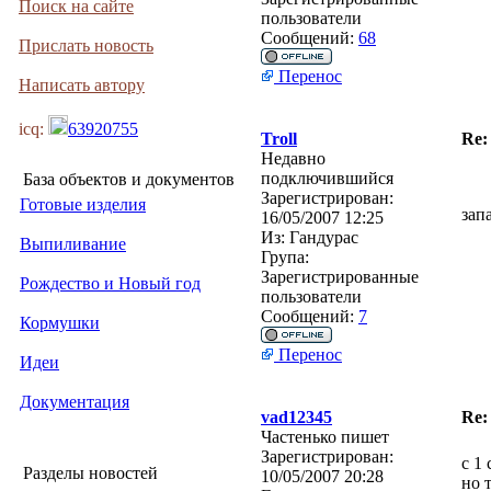
Поиск на сайте
пользователи
Сообщений:
68
Прислать новость
Перенос
Написать автору
icq:
63920755
Troll
Re:
Недавно
подключившийся
База объектов и документов
Зарегистрирован:
Готовые изделия
зап
16/05/2007 12:25
Из:
Гандурас
Выпиливание
Група:
Зарегистрированные
Рождество и Новый год
пользователи
Сообщений:
7
Кормушки
Перенос
Идеи
Документация
vad12345
Re:
Частенько пишет
Зарегистрирован:
с 1
Разделы новостей
10/05/2007 20:28
но 