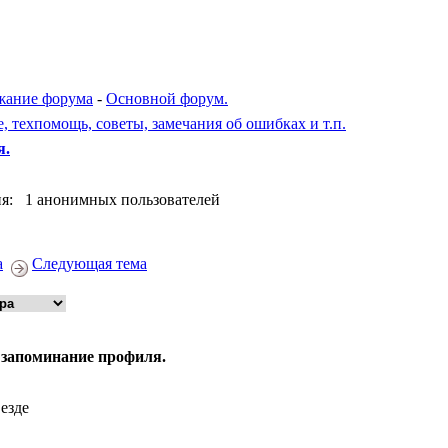
жание форума
-
Основной форум.
, техпомощь, советы, замечания об ошибках и т.п.
я.
я: 1 анонимных пользователей
а
Следующая тема
 запоминание профиля.
везде