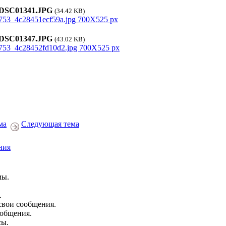
SC01341.JPG
(34.42 KB)
SC01347.JPG
(43.02 KB)
ма
Следующая тема
ния
мы.
.
свои сообщения.
ообщения.
сы.