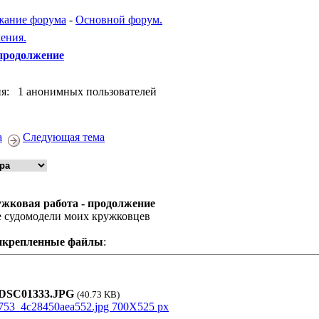
жание форума
-
Основной форум.
ения.
 продолжение
я: 1 анонимных пользователей
а
Следующая тема
жковая работа - продолжение
 судомодели моих кружковцев
икрепленные файлы
:
SC01333.JPG
(40.73 KB)