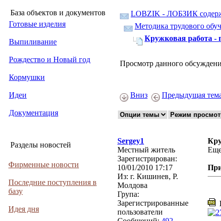
База объектов и документов
LOBZIK - ЛОБЗИК содер
Готовые изделия
Методика трудового обуч
Кружковая работа -
Выпиливание
Рождество и Новый год
Просмотр данного обсуждени
Кормушки
Вниз
Предыдущая тем
Идеи
Документация
Sergey1
Кру
Разделы новостей
Местный житель
Еще
Зарегистрирован:
Фирменные новости
10/01/2010 17:17
Пр
Из:
г. Кишинев, Р.
Последние поступления в
Молдова
базу
Група:
Зарегистрированные
D
Идея дня
пользователи
Сообщений:
492