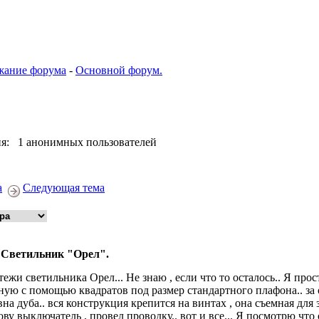
жание форума
-
Основной форум.
я: 1 анонимных пользователей
а
Следующая тема
 Светильник "Орел".
тежи светильника Орел... Не знаю , если что то осталось.. Я про
ную с помощью квадратов под размер стандартного плафона.. за 
вна дуба.. вся конструкция крепится на винтах , она съемная дл
ову выключатель , провел проводку.. вот и все... Я посмотрю что о