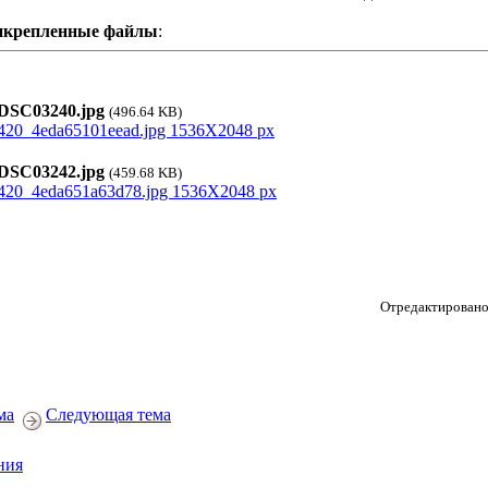
икрепленные файлы
:
SC03240.jpg
(496.64 KB)
SC03242.jpg
(459.68 KB)
Отредактировано 
ма
Следующая тема
ния