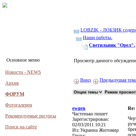
LOBZIK - ЛОБЗИК содер
Наши работы.
Светильник "Орел".
Основное меню
Просмотр данного обсуждени
Новости - NEWS
Вниз
Предыдущая тем
Архив
ФОРУМ
Фотогалереи
ewgen
Re:
Частенько пишет
Рекомендуемые ресурсы
Чер
Зарегистрирован:
руч
02/03/2011 10:21
Поиск на сайте
бре
Из:
Украина Житомир
осн
Група: