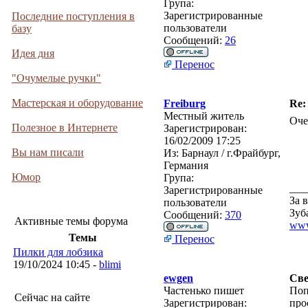
Група:
Зарегистрированные
Последние поступления в
пользователи
базу
Сообщений:
26
Идея дня
Перенос
"Очумелые ручки"
Мастерская и оборудование
Freiburg
Re:
Местный житель
Оче
Полезное в Интернете
Зарегистрирован:
16/02/2009 17:25
Вы нам писали
Из:
Барнаул / г.Фрайбург,
Германия
Юмор
Група:
___
Зарегистрированные
За 
пользователи
Зуб
Сообщений:
370
Активные темы форума
www
Темы
Перенос
Пилки для лобзика
19/10/2024 10:45 -
blimi
ewgen
Све
Частенько пишет
Поп
Сейчас на сайте
Зарегистрирован:
про