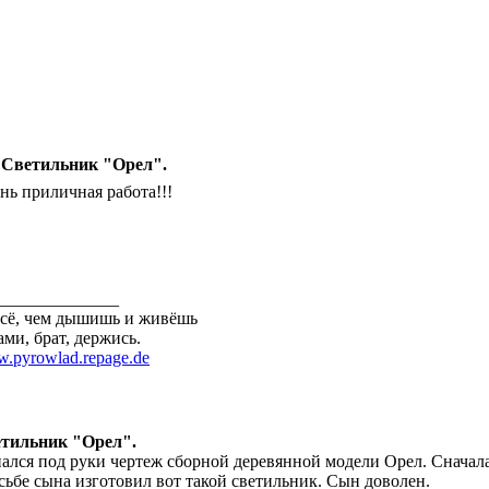
 Светильник "Орел".
нь приличная работа!!!
______________
всё, чем дышишь и живёшь
ами, брат, держись.
.pyrowlad.repage.de
тильник "Орел".
ался под руки чертеж сборной деревянной модели Орел. Сначала 
сьбе сына изготовил вот такой светильник. Сын доволен.