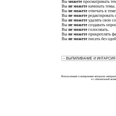
Вы
можете
просматривать те
Вы
не можете
начинать темы.
Вы
не можете
отвечать в теме
Вы
не можете
редактировать 
Вы
не можете
удалять свои с
Вы
не можете
создавать опро
Вы
не можете
голосовать.
Вы
не можете
прикреплять фа
Вы
не можете
писать без одо
Использование и копирование авторских материало
и с обязательной акти