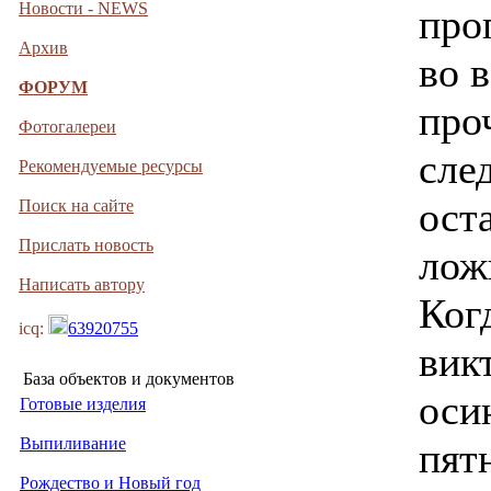
Новости - NEWS
про
Архив
во 
ФОРУМ
про
Фотогалереи
сле
Рекомендуемые ресурсы
ост
Поиск на сайте
Прислать новость
лож
Написать автору
Ког
icq:
63920755
вик
База объектов и документов
оси
Готовые изделия
Выпиливание
пят
Рождество и Новый год