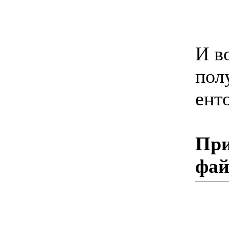
И в
пол
енто
При
фа