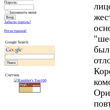
Пароль:
лиц
Запомнить меня
жес
Забыли пароль?
осн
Регистрация!
"ше
Google Search
был
отло
Кор
Счетчик
комо
Ори
пов