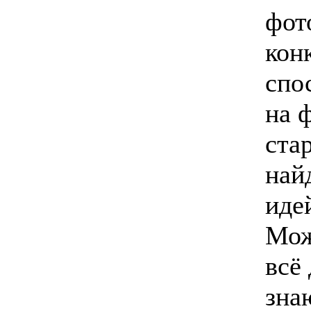
фот
кон
спо
на 
ста
най
иде
Мож
всё 
зна