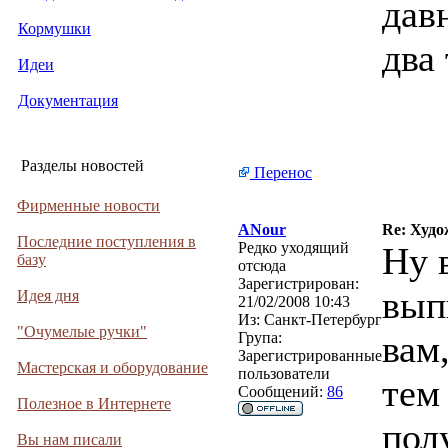
дав
Кормушки
два
Идеи
Документация
Разделы новостей
Перенос
Фирменные новости
ANour
Re: Худо
Последние поступления в
Редко уходящий
Ну в
базу
отсюда
Зарегистрирован:
вып
Идея дня
21/02/2008 10:43
Из:
Санкт-Петербург
"Очумелые ручки"
вам,
Група:
Зарегистрированные
Мастерская и оборудование
пользователи
тем
Сообщений:
86
Полезное в Интернете
пол
Вы нам писали