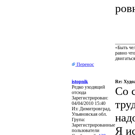
ров
________
«Быть че
равно что
двигаться
Перенос
istopnik
Re: Худо
Редко уходящий
Со 
отсюда
Зарегистрирован:
тру
04/04/2010 15:40
Из:
Димитровград,
надо
Ульяновская обл.
Група:
Зарегистрированные
Я и
пользователи