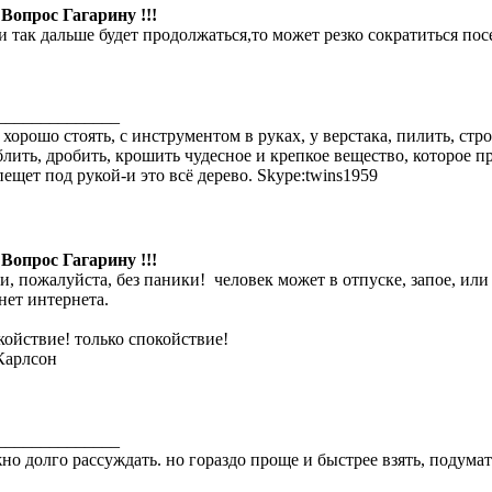
 Вопрос Гагарину !!!
и так дальше будет продолжаться,то может резко сократиться пос
______________
 хорошо стоять, с инструментом в руках, у верстака, пилить, стро
блить, дробить, крошить чудесное и крепкое вещество, которое пр
пещет под рукой-и это всё дерево. Skype:twins1959
 Вопрос Гагарину !!!
и, пожалуйста, без паники!
человек может в отпуске, запое, или
 нет интернета.
койствие! только спокойствие!
 Карлсон
______________
но долго рассуждать. но гораздо проще и быстрее взять, подумать