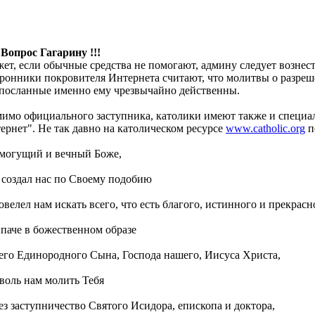
 Вопрос Гагарину !!!
ет, если обычные средства не помогают, админу следует возне
ронники покровителя Интернета считают, что молитвы о разре
посланные именно ему чрезвычайно действенны.
имо официального заступника, католики имеют также и специа
ернет". Не так давно на католическом ресурсе
www.catholic.org
п
могущий и вечный Боже,
 создал нас по Своему подобию
овелел нам искать всего, что есть благого, истинного и прекрасн
паче в божественном образе
его Единородного Сына, Господа нашего, Иисуса Христа,
воль нам молить Тебя
ез заступничество Святого Исидора, епископа и доктора,