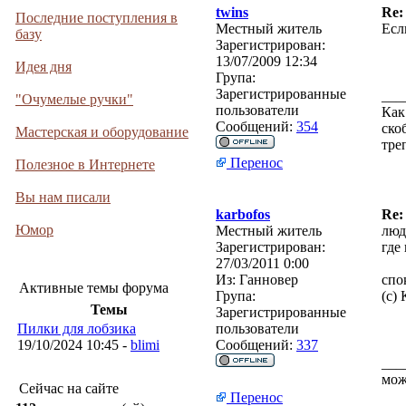
twins
Re:
Последние поступления в
Местный житель
Есл
базу
Зарегистрирован:
13/07/2009 12:34
Идея дня
Група:
Зарегистрированные
___
"Очумелые ручки"
пользователи
Как
Сообщений:
354
ско
Мастерская и оборудование
тре
Перенос
Полезное в Интернете
Вы нам писали
karbofos
Re:
Юмор
Местный житель
люд
Зарегистрирован:
где
27/03/2011 0:00
Из:
Ганновер
спо
Активные темы форума
Група:
(с)
Темы
Зарегистрированные
Пилки для лобзика
пользователи
19/10/2024 10:45 -
blimi
Сообщений:
337
___
мож
Сейчас на сайте
Перенос