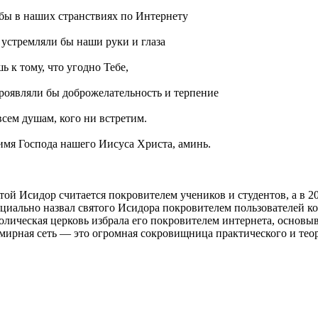
бы в наших странствиях по Интернету
устремляли бы наши руки и глаза
ь к тому, что угодно Тебе,
роявляли бы доброжелательность и терпение
всем душам, кого ни встретим.
имя Господа нашего Иисуса Христа, аминь.
той Исидор считается покровителем учеников и студентов, а в 2
циально назвал святого Исидора покровителем пользователей к
олическая церковь избрала его покровителем интернета, основыва
мирная сеть — это огромная сокровищница практического и теор