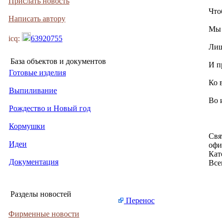
Прислать новость
Что
Написать автору
Мы 
icq:
63920755
Лиш
База объектов и документов
И п
Готовые изделия
Ко 
Выпиливание
Во 
Рождество и Новый год
Кормушки
Свя
Идеи
офи
Кат
Документация
Все
Разделы новостей
Перенос
Фирменные новости