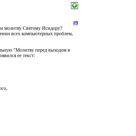
#9
сти молитву Святому Исидору?
шении всех компьютерных проблем,
льную "Молитву перед выходом в
оявился ее текст:
ого,