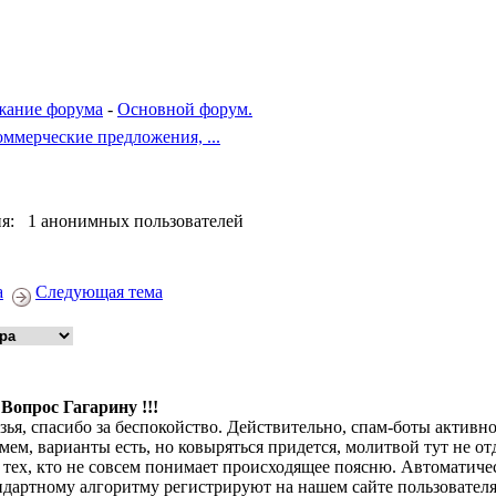
жание форума
-
Основной форум.
ммерческие предложения, ...
я: 1 анонимных пользователей
а
Следующая тема
 Вопрос Гагарину !!!
зья, спасибо за беспокойство. Действительно, спам-боты активно
мем, варианты есть, но ковыряться придется, молитвой тут не отд
 тех, кто не совсем понимает происходящее поясню. Автоматич
ндартному алгоритму регистрируют на нашем сайте пользователя 