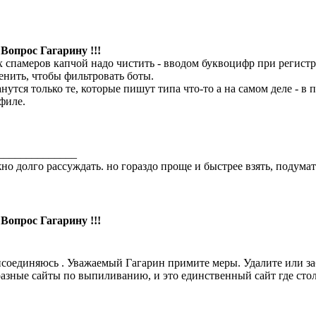
 Вопрос Гагарину !!!
х спамеров капчой надо чистить - вводом буквоцифр при регистр
енить, чтобы фильтровать боты.
анутся только те, которые пишут типа что-то а на самом деле - в
филе.
______________
но долго рассуждать. но гораздо проще и быстрее взять, подумать
 Вопрос Гагарину !!!
соединяюсь . Уважаемый Гагарин примите меры. Удалите или за
разные сайты по выпиливанию, и это единственный сайт где стол