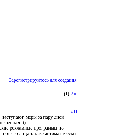
Зарегистрируйтесь для создания
(1)
2
»
#11
 наступают, меры за пару дней
елаешься. ))
еские рекламные программы по
и от его лица так же автоматически