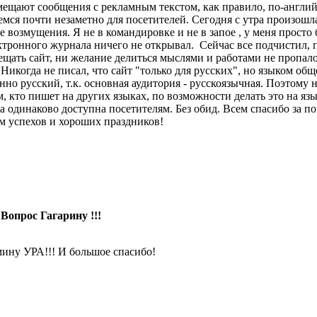
мещают сообщения с рекламным текстом, как правило, по-английс
емся почти незаметно для посетителей. Сегодня с утра произошл
е возмущения. Я не в командировке и не в запое
, у меня просто
ктронного журнала ничего не открывал.
Сейчас все подчистил, 
ещать сайт, ни желание делиться мыслями и работами не пропало
. Никогда не писал, что сайт "только для русских", но языком общ
нно русский, т.к. основная аудитория - русскоязычная. Поэтому 
м, кто пишет на других языках, по возможности делать это на я
а одинаково доступна посетителям. Без обид. Всем спасибо за по
м успехов и хороших праздников!
 Вопрос Гагарину !!!
ину УРА!!! И большое спасибо!