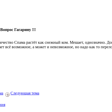
 Вопрос Гагарину !!!
ичество Спама растёт как снежный ком. Мешает, однозначно. Дог
ает всё возможное, а может и невозможное, но надо как то пере
ма
Следующая тема
ния