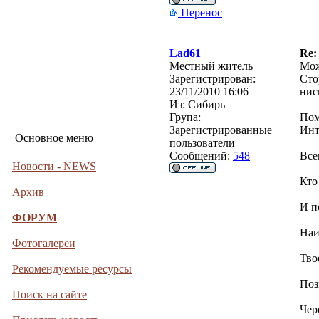
Перенос
Lad61
Re:
Местный житель
Мож
Зарегистрирован:
Сто
23/11/2010 16:06
нис
Из:
Сибирь
Група:
Пом
Зарегистрированные
Инт
Основное меню
пользователи
Сообщений:
548
Все
Новости - NEWS
Кто
Архив
И п
ФОРУМ
Наи
Фотогалереи
Тво
Рекомендуемые ресурсы
Поз
Поиск на сайте
Чер