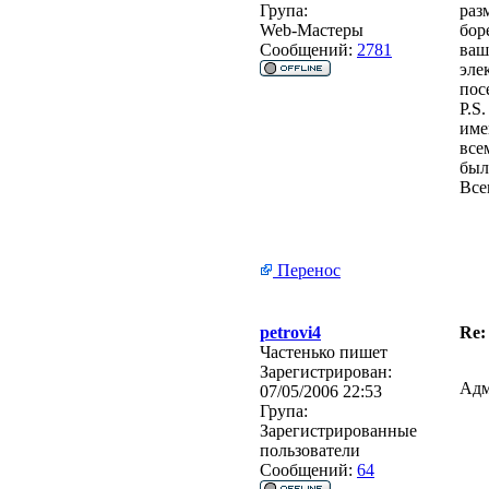
Група:
раз
Web-Мастеры
бор
Сообщений:
2781
ваш
эле
пос
P.S
име
все
был
Все
Перенос
petrovi4
Re:
Частенько пишет
Зарегистрирован:
Адм
07/05/2006 22:53
Група:
Зарегистрированные
пользователи
Сообщений:
64