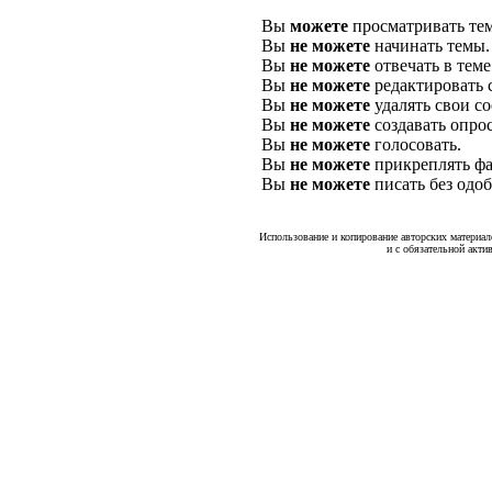
Вы
можете
просматривать те
Вы
не можете
начинать темы.
Вы
не можете
отвечать в теме
Вы
не можете
редактировать 
Вы
не можете
удалять свои с
Вы
не можете
создавать опро
Вы
не можете
голосовать.
Вы
не можете
прикреплять фа
Вы
не можете
писать без одо
Использование и копирование авторских материало
и с обязательной акти