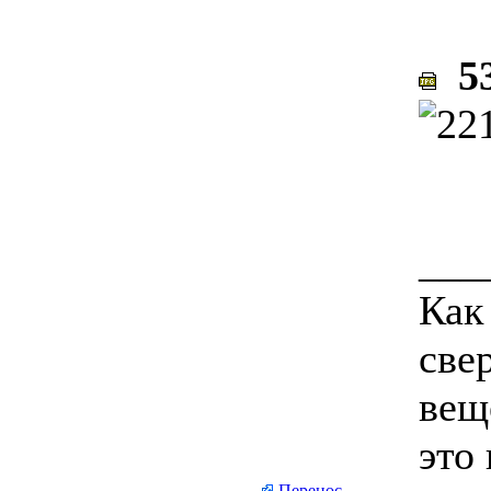
53
___
Как
све
вещ
это
Перенос