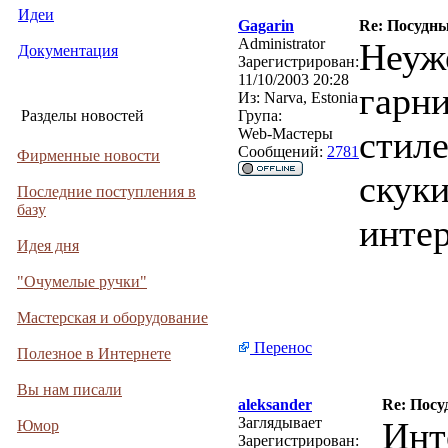
Идеи
Gagarin
Re: Посудн
Administrator
Неуж
Документация
Зарегистрирован:
11/10/2003 20:28
гарни
Из:
Narva, Estonia
Разделы новостей
Група:
стиле
Web-Мастеры
Сообщений:
2781
Фирменные новости
скуки
Последние поступления в
базу
инте
Идея дня
"Очумелые ручки"
Мастерская и оборудование
Перенос
Полезное в Интернете
Вы нам писали
aleksander
Re: Пос
Заглядывает
Инт
Юмор
Зарегистрирован: