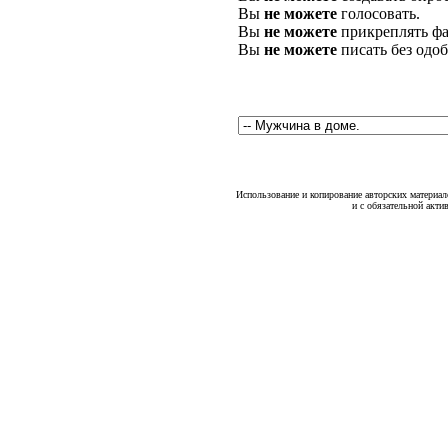
Вы
не можете
голосовать.
Вы
не можете
прикреплять фа
Вы
не можете
писать без одо
Использование и копирование авторских материало
и с обязательной акти