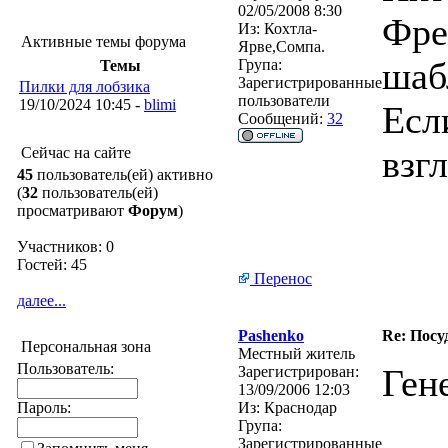
02/05/2008 8:30
Фре
Из:
Кохтла-
Активные темы форума
Ярве,Сомпа.
шаб
Група:
Темы
Зарегистрированные
Пилки для лобзика
пользователи
19/10/2024 10:45 -
blimi
Есл
Сообщений:
32
взг
Сейчас на сайте
45
пользователь(ей) активно
(
32
пользователь(ей)
просматривают
Форум
)
Участников: 0
Гостей: 45
Перенос
далее...
Pashenko
Re: Пос
Персональная зона
Местный житель
Пользователь:
Ген
Зарегистрирован:
13/09/2006 12:03
Пароль:
Из:
Краснодар
Група:
Зарегистрированные