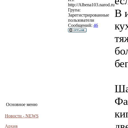
ес
http://Albena103.narod.ru
В 
Група:
Зарегистрированные
пользователи
ку
Сообщений:
46
тя
бо
бе
Ша
Фа
Основное меню
ки
Новости - NEWS
дв
Архив