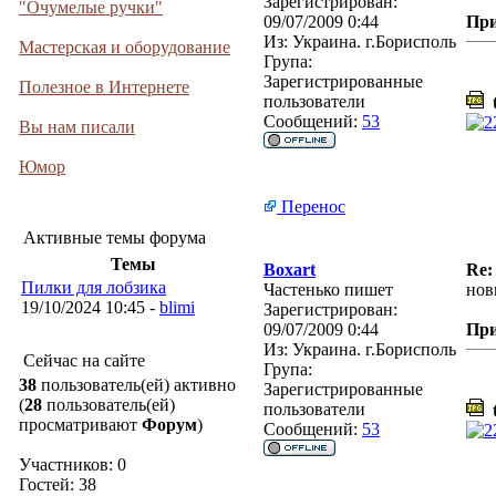
Зарегистрирован:
"Очумелые ручки"
09/07/2009 0:44
Пр
Из:
Украина. г.Борисполь
Мастерская и оборудование
Група:
Зарегистрированные
Полезное в Интернете
пользователи
t
Сообщений:
53
Вы нам писали
Юмор
Перенос
Активные темы форума
Темы
Boxart
Re:
Пилки для лобзика
Частенько пишет
нов
19/10/2024 10:45 -
blimi
Зарегистрирован:
09/07/2009 0:44
Пр
Из:
Украина. г.Борисполь
Сейчас на сайте
Група:
38
пользователь(ей) активно
Зарегистрированные
(
28
пользователь(ей)
пользователи
t
просматривают
Форум
)
Сообщений:
53
Участников: 0
Гостей: 38