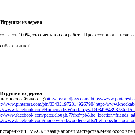
 Игрушки из дерева
 согласен 100%, это очень тонкая работа. Профессионалы, нечего 
сибо за линки!
 Игрушки из дерева
немного сайтиков... ;)
http://toysandjoys.com/
https://www.pinterest
s://www.pinterest.com/pin/334321972314926798/
http://www.knockabo
ps://www.facebook.com/Homemade-Wood-Toys-1608498439378621/pho
s://www.facebook.com/peter.clough.7?fref=pb&hc_location=friends_ta
s://www.facebook.com/modelworld.woodencrafts?fref=pb&hc_location
т старенький "МАСК"-вааще апогей мастерства.Меня особо впеч