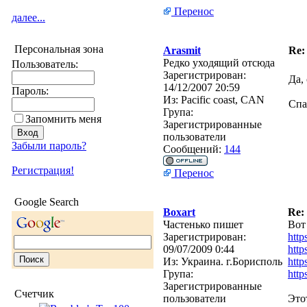
Перенос
далее...
Персональная зона
Arasmit
Re:
Редко уходящий отсюда
Пользователь:
Зарегистрирован:
Да,
14/12/2007 20:59
Пароль:
Из:
Pacific coast, CAN
Спа
Група:
Запомнить меня
Зарегистрированные
пользователи
Забыли пароль?
Сообщений:
144
Регистрация!
Перенос
Google Search
Boxart
Re:
Частенько пишет
Вот 
Зарегистрирован:
http
09/07/2009 0:44
htt
Из:
Украина. г.Борисполь
http
Група:
http
Зарегистрированные
Счетчик
пользователи
Это