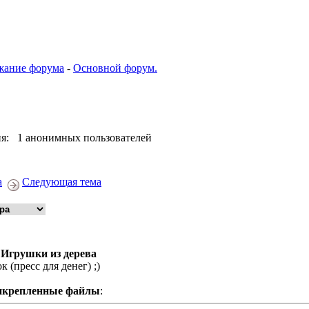
жание форума
-
Основной форум.
я: 1 анонимных пользователей
а
Следующая тема
 Игрушки из дерева
к (пресс для денег) ;)
икрепленные файлы
: