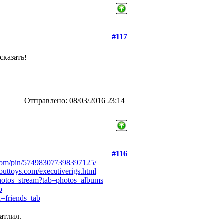
#117
сказать!
Отправлено: 08/03/2016 23:14
#116
.com/pin/574983077398397125/
uttoys.com/executiverigs.html
tos_stream?tab=photos_albums
b
=friends_tab
атлил.