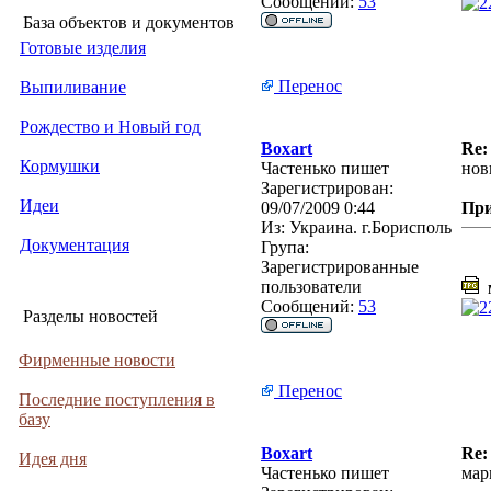
Сообщений:
53
База объектов и документов
Готовые изделия
Перенос
Выпиливание
Рождество и Новый год
Boxart
Re:
Кормушки
Частенько пишет
нов
Зарегистрирован:
Идеи
09/07/2009 0:44
Пр
Из:
Украина. г.Борисполь
Документация
Група:
Зарегистрированные
пользователи
м
Сообщений:
53
Разделы новостей
Фирменные новости
Перенос
Последние поступления в
базу
Boxart
Re:
Идея дня
Частенько пишет
мар