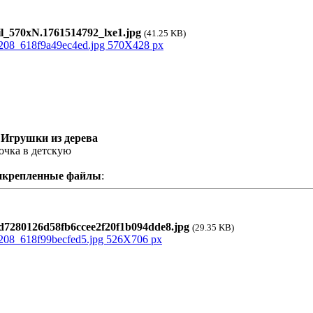
l_570xN.1761514792_lxe1.jpg
(41.25 KB)
 Игрушки из дерева
очка в детскую
икрепленные файлы
:
7280126d58fb6ccee2f20f1b094dde8.jpg
(29.35 KB)