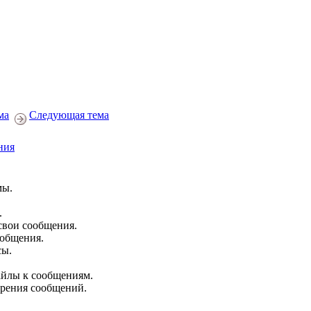
ма
Следующая тема
ния
мы.
.
свои сообщения.
ообщения.
сы.
йлы к сообщениям.
брения сообщений.