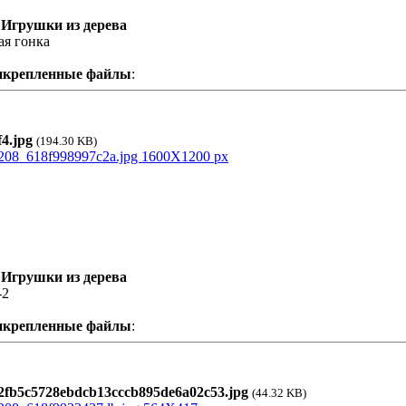
 Игрушки из дерева
ая гонка
икрепленные файлы
:
4.jpg
(194.30 KB)
 Игрушки из дерева
-2
икрепленные файлы
:
fb5c5728ebdcb13cccb895de6a02c53.jpg
(44.32 KB)