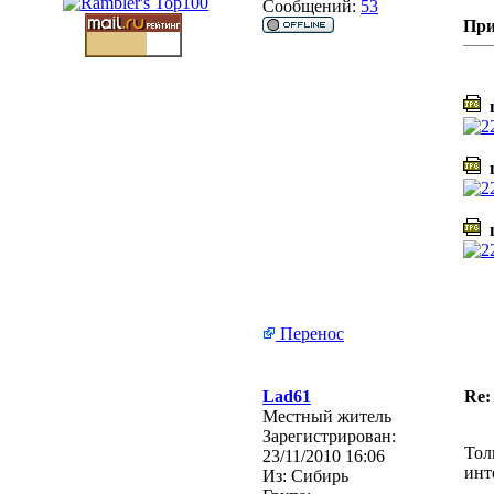
Сообщений:
53
При
m
m
m
Перенос
Lad61
Re:
Местный житель
Зарегистрирован:
Тол
23/11/2010 16:06
инт
Из:
Сибирь