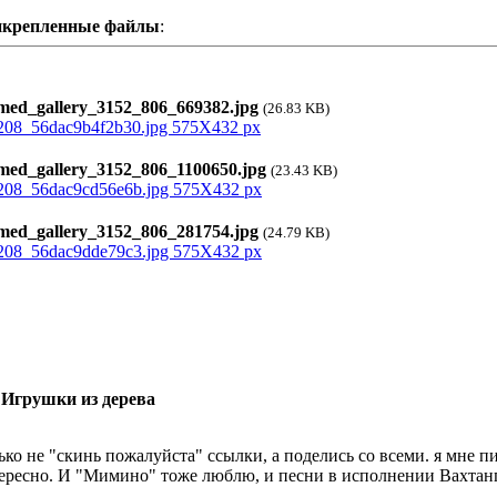
крепленные файлы
:
ed_gallery_3152_806_669382.jpg
(26.83 KB)
ed_gallery_3152_806_1100650.jpg
(23.43 KB)
ed_gallery_3152_806_281754.jpg
(24.79 KB)
 Игрушки из дерева
ько не "скинь пожалуйста" ссылки, а поделись со всеми. я мне пи
ересно. И "Мимино" тоже люблю, и песни в исполнении Вахтанг