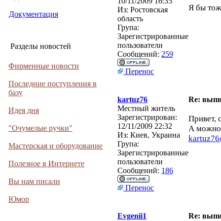
10/11/2009 16:35
Я бы тож
Из:
Ростовская
Документация
область
Група:
Зарегистрированные
пользователи
Разделы новостей
Сообщений:
259
Фирменные новости
Перенос
Последние поступления в
базу
kartuz76
Re: вып
Местный житель
Идея дня
Зарегистрирован:
Привет, 
12/11/2009 22:32
"Очумелые ручки"
А можно 
Из:
Киев, Украина
kartuz76
Група:
Мастерская и оборудование
Зарегистрированные
пользователи
Полезное в Интернете
Сообщений:
186
Вы нам писали
Перенос
Юмор
Evgenii1
Re: вып