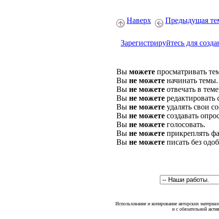
Наверх
Предыдущая те
Зарегистрируйтесь для созда
Вы
можете
просматривать те
Вы
не можете
начинать темы.
Вы
не можете
отвечать в теме
Вы
не можете
редактировать 
Вы
не можете
удалять свои с
Вы
не можете
создавать опро
Вы
не можете
голосовать.
Вы
не можете
прикреплять фа
Вы
не можете
писать без одо
Использование и копирование авторских материало
и с обязательной акти