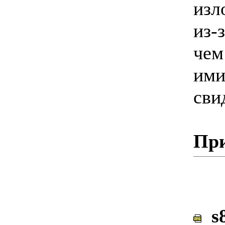
изл
из-
чем
ими
сви
Пр
s8