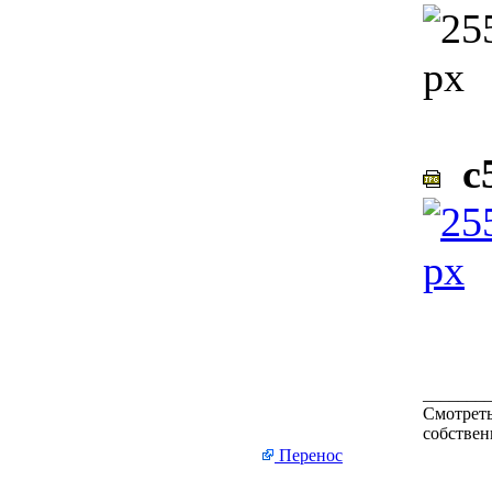
c5
_______
Смотреть
собствен
Перенос