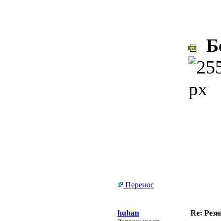
Бе
Перенос
huhan
Re: Рез