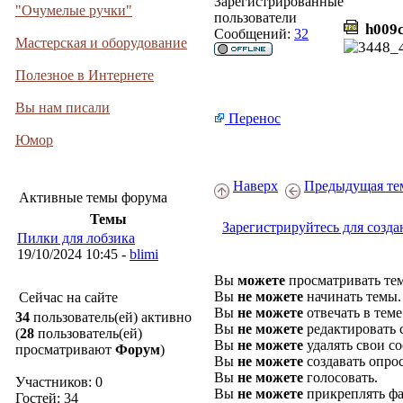
Зарегистрированные
"Очумелые ручки"
пользователи
h009c
Сообщений:
32
Мастерская и оборудование
Полезное в Интернете
Вы нам писали
Перенос
Юмор
Наверх
Предыдущая те
Активные темы форума
Темы
Зарегистрируйтесь для созда
Пилки для лобзика
19/10/2024 10:45 -
blimi
Вы
можете
просматривать те
Вы
не можете
начинать темы.
Сейчас на сайте
Вы
не можете
отвечать в теме
34
пользователь(ей) активно
Вы
не можете
редактировать 
(
28
пользователь(ей)
Вы
не можете
удалять свои с
просматривают
Форум
)
Вы
не можете
создавать опро
Вы
не можете
голосовать.
Участников: 0
Вы
не можете
прикреплять фа
Гостей: 34