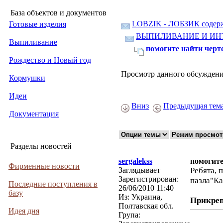
База объектов и документов
LOBZIK - ЛОБЗИК содер
Готовые изделия
ВЫПИЛИВАНИЕ И ИН
Выпиливание
помогите найти черт
Рождество и Новый год
Просмотр данного обсуждени
Кормушки
Идеи
Вниз
Предыдущая тем
Документация
Разделы новостей
sergalekss
помогите
Фирменные новости
Заглядывает
Ребята, 
Зарегистрирован:
пазла"Ка
Последние поступления в
26/06/2010 11:40
базу
Из:
Украина,
Прикре
Полтавская обл.
Идея дня
Група: