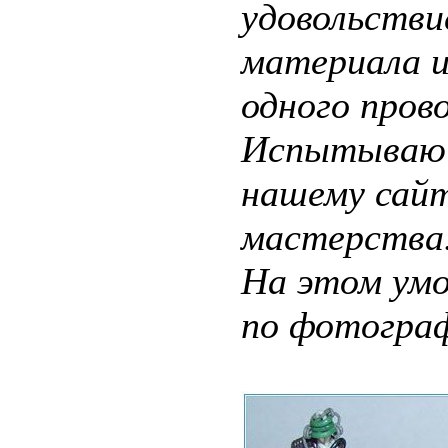
удовольстви
материала и
одного прово
Испытываю г
нашему сайт
мастерства
На этом умо
по фотогра