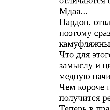
отличаются 
Мдаа...
Пардон, отвл
поэтому сра
камуфляжные
Что для это
замыслу и ц
медную начин
Чем короче 
получится ре
Теперь в пр