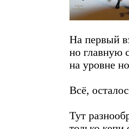
На первый вз
но главную 
на уровне н
Всё, остало
Тут разнооб
только кепи 