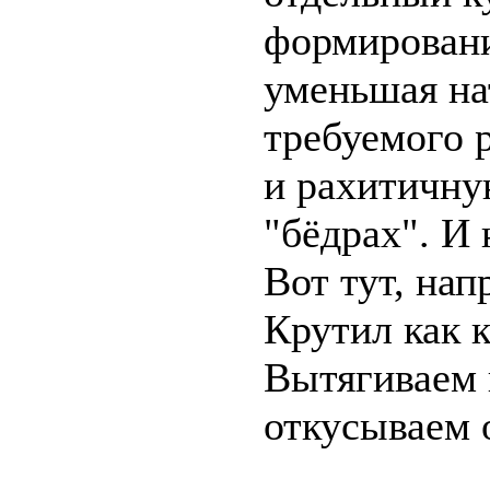
формировани
уменьшая на
требуемого р
и рахитичну
"бёдрах". И 
Вот тут, нап
Крутил как 
Вытягиваем 
откусываем 