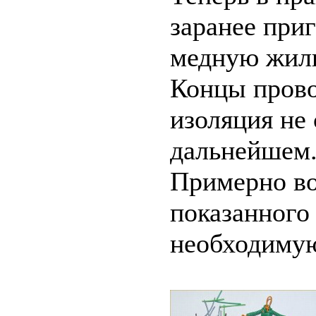
заранее при
медную жилк
Концы прово
изоляция не 
дальнейшем
Примерно вот
показанного
необходимую