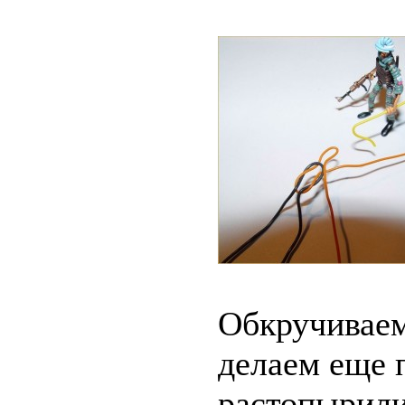
Обкручиваем
делаем еще 
растопырили