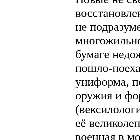
восстановлен
не подразум
многожильно
бумаге недо
пошло-поеха
униформа, п
оружия и фо
(вексилологи
её великолеп
военная в мо