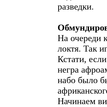
разведки.
Обмундиров
На очереди к
локтя. Так и
Кстати, есл
негра афроа
набо было б
африканског
Начинаем ви