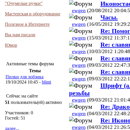
Иконоста
"Очумелые ручки"
ewgen
(20/08/2012 20:04:5
Мастерская и оборудование
Часы.
ewgen
(16/05/2012 19:29:2
Полезное в Интернете
Re: Помог
Вы нам писали
ewgen
(15/03/2012 11:37:1
Re: славя
Юмор
ewgen
(10/03/2012 1:20:48
Re: славя
Активные темы форума
ewgen
(09/03/2012 22:47:3
Re: славя
Темы
Пилки для лобзика
ewgen
(09/03/2012 22:22:1
19/10/2024 10:45 -
blimi
Шрифт (а
резьбы
Сейчас на сайте
ewgen
(09/03/2012 21:01:4
51
пользователь(ей) активно
Re: Драко
Участников: 0
ewgen
(04/03/2012 22:48:2
Гостей: 51
Re: Иконо
ewgen
(04/03/2012 21:26:5
далее...