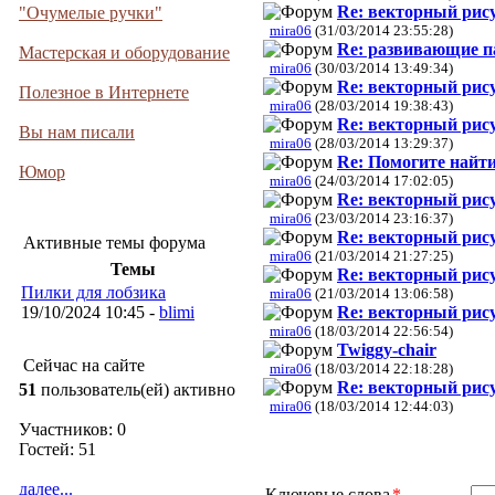
Re: векторный рис
"Очумелые ручки"
mira06
(31/03/2014 23:55:28)
Re: развивающие п
Мастерская и оборудование
mira06
(30/03/2014 13:49:34)
Re: векторный рис
Полезное в Интернете
mira06
(28/03/2014 19:38:43)
Re: векторный рис
Вы нам писали
mira06
(28/03/2014 13:29:37)
Re: Помогите найт
Юмор
mira06
(24/03/2014 17:02:05)
Re: векторный рис
mira06
(23/03/2014 23:16:37)
Re: векторный рис
Активные темы форума
mira06
(21/03/2014 21:27:25)
Темы
Re: векторный рис
Пилки для лобзика
mira06
(21/03/2014 13:06:58)
Re: векторный рис
19/10/2024 10:45 -
blimi
mira06
(18/03/2014 22:56:54)
Twiggy-chair
Сейчас на сайте
mira06
(18/03/2014 22:18:28)
Re: векторный рис
51
пользователь(ей) активно
mira06
(18/03/2014 12:44:03)
Участников: 0
Гостей: 51
далее...
Ключевые слова
*