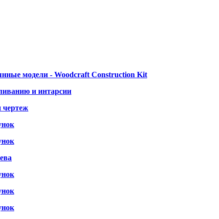
нные модели - Woodcraft Construction Kit
ливанию и интарсии
и чертеж
унок
унок
рева
унок
унок
унок