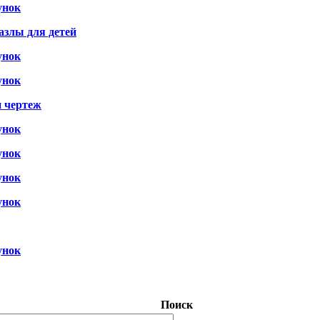
унок
азлы для детей
унок
унок
и чертеж
унок
унок
унок
унок
унок
Поиск