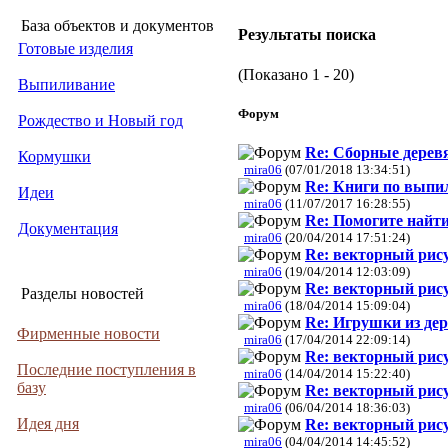
База объектов и документов
Результаты поиска
Готовые изделия
(Показано 1 - 20)
Выпиливание
Форум
Рождество и Новый год
Re: Сборные деревя
Кормушки
mira06
(07/01/2018 13:34:51)
Re: Книги по выпи
Идеи
mira06
(11/07/2017 16:28:55)
Re: Помогите найт
Документация
mira06
(20/04/2014 17:51:24)
Re: векторный рис
mira06
(19/04/2014 12:03:09)
Re: векторный рис
Разделы новостей
mira06
(18/04/2014 15:09:04)
Re: Игрушки из де
Фирменные новости
mira06
(17/04/2014 22:09:14)
Re: векторный рис
Последние поступления в
mira06
(14/04/2014 15:22:40)
базу
Re: векторный рис
mira06
(06/04/2014 18:36:03)
Идея дня
Re: векторный рис
mira06
(04/04/2014 14:45:52)