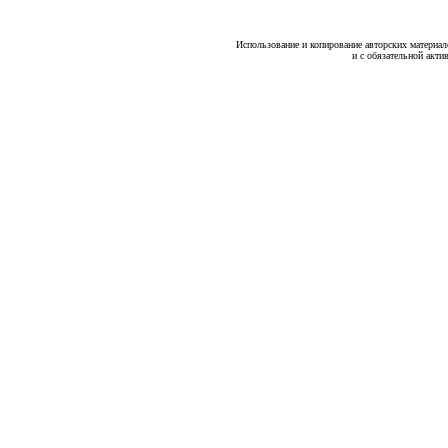
Использование и копирование авторских материало
и с обязательной акти