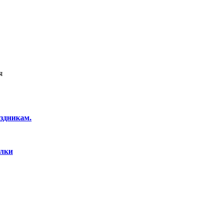
я
здникам.
елки