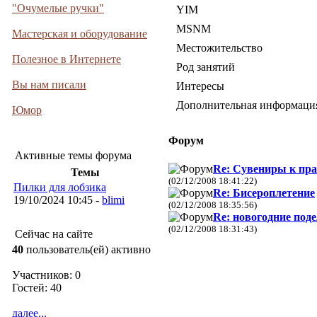
"Очумелые ручки"
YIM
MSNM
Мастерская и оборудование
Местожительство
Полезное в Интернете
Род занятий
Вы нам писали
Интересы
Дополнительная информаци
Юмор
Форум
Активные темы форума
Re: Сувениры к пра
Темы
(02/12/2008 18:41:22)
Пилки для лобзика
Re: Бисероплетение
19/10/2024 10:45 -
blimi
(02/12/2008 18:35:56)
Re: новогодние под
(02/12/2008 18:31:43)
Сейчас на сайте
40
пользователь(ей) активно
Участников: 0
Гостей: 40
далее...