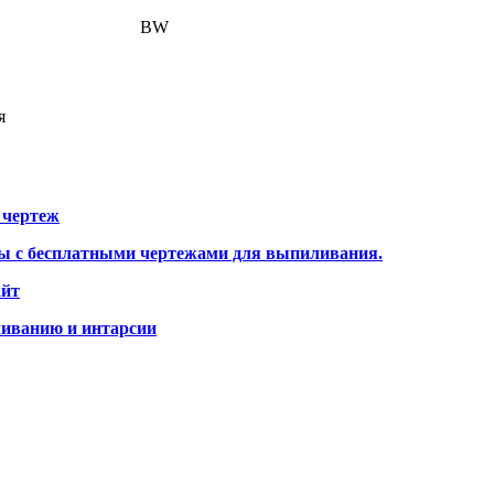
BW
я
 чертеж
ты с бесплатными чертежами для выпиливания.
айт
ливанию и интарсии