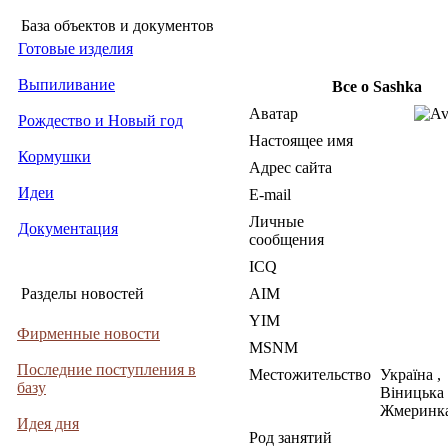
База объектов и документов
Готовые изделия
Выпиливание
Все о Sashka
Аватар
Рождество и Новый год
Настоящее имя
Кормушки
Адрес сайта
Идеи
E-mail
Личные
Документация
сообщения
ICQ
Разделы новостей
AIM
YIM
Фирменные новости
MSNM
Последние поступления в
Местожительство
Україна ,
базу
Віницька 
Жмеринк
Идея дня
Род занятий