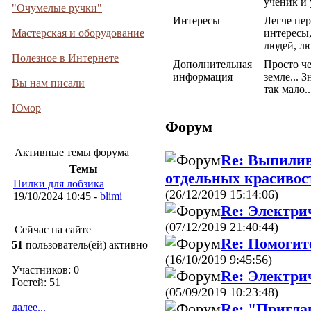
ученик и 
"Очумелые ручки"
Интересы
Легче пер
Мастерская и оборудование
интересы
людей, л
Полезное в Интернете
Дополнительная
Просто че
информация
земле... 
Вы нам писали
так мало..
Юмор
Форум
Активные темы форума
Re: Выпилив
Темы
отдельных красивос
Пилки для лобзика
(26/12/2019 15:14:06)
19/10/2024 10:45 -
blimi
Re: Электри
(07/12/2019 21:40:44)
Сейчас на сайте
Re: Помогит
51
пользователь(ей) активно
(16/10/2019 9:45:56)
Участников: 0
Re: Электри
Гостей: 51
(05/09/2019 10:23:48)
Re: "Пригла
далее...