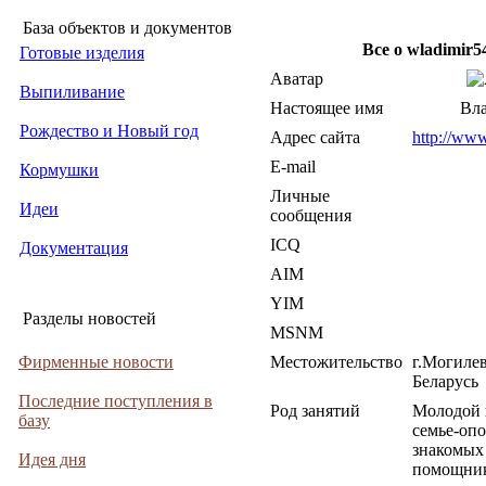
База объектов и документов
Все о wladimir5
Готовые изделия
Аватар
Выпиливание
Настоящее имя
Вл
Рождество и Новый год
Адрес сайта
http://www
E-mail
Кормушки
Личные
Идеи
сообщения
ICQ
Документация
AIM
YIM
Разделы новостей
MSNM
Фирменные новости
Местожительство
г.Могиле
Беларусь
Последние поступления в
Род занятий
Молодой 
базу
семье-опо
знакомых 
Идея дня
помощник,