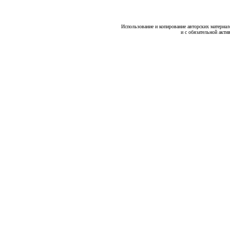
Использование и копирование авторских материало
и с обязательной акти