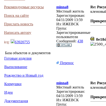
Рекомендуемые ресурсы
minna8
Re: Рису
Местный житель
кленовый
Поиск на сайте
Зарегистрирован:
04/11/2009 13:59
Прикре
Прислать новость
Из:
ИЖЕВСК
Група:
Написать автору
Зарегистрированные
пользователи
0e18d
Сообщений:
438
icq:
63920755
База объектов и документов
Готовые изделия
Перенос
Выпиливание
Рождество и Новый год
minna8
Re: Рису
Кормушки
Местный житель
кленовый
Зарегистрирован:
Идеи
04/11/2009 13:59
Прикре
Из:
ИЖЕВСК
Документация
Група: