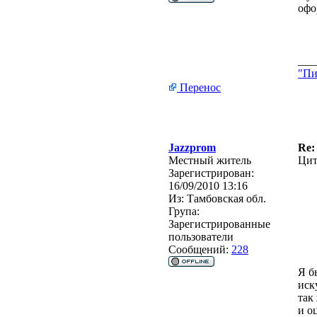
офо
___
"Пи
Перенос
Jazzprom
Re:
Местный житель
Цит
Зарегистрирован:
16/09/2010 13:16
Из:
Тамбовская обл.
Група:
Зарегистрированные
пользователи
Сообщений:
228
Я б
иск
так
и о