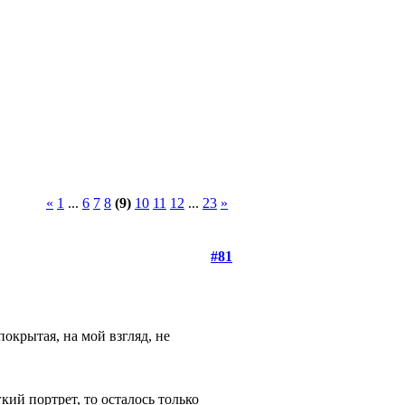
«
1
...
6
7
8
(9)
10
11
12
...
23
»
#81
окрытая, на мой взгляд, не
гкий портрет, то осталось только