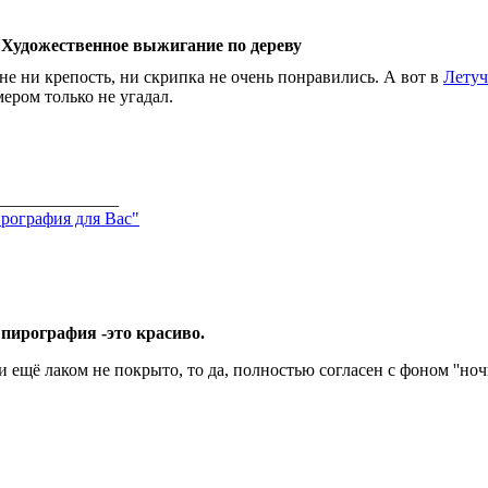
 Художественное выжигание по дереву
не ни крепость, ни скрипка не очень понравились. А вот в
Летуч
мером только не угадал.
______________
рография для Вас"
 пирография -это красиво.
и ещё лаком не покрыто, то да, полностью согласен с фоном ''ночь
______________