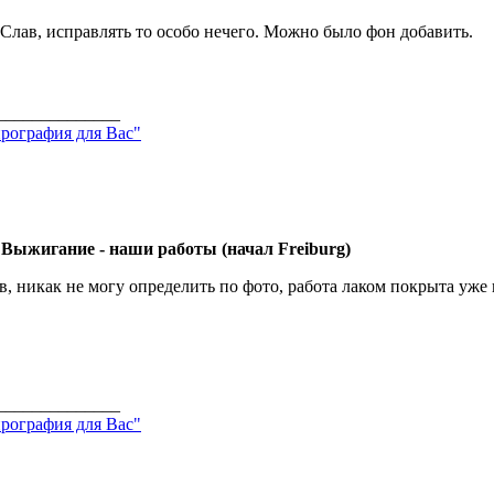
 Слав, исправлять то особо нечего. Можно было фон добавить.
______________
рография для Вас"
 Выжигание - наши работы (начал Freiburg)
в, никак не могу определить по фото, работа лаком покрыта уже
______________
рография для Вас"