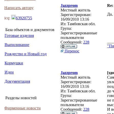
Jazzprom
Re:
Написать автору
Местный житель
Да,
Зарегистрирован:
icq:
63920755
16/09/2010 13:16
Из:
Тамбовская обл.
Група:
База объектов и документов
Зарегистрированные
Готовые изделия
пользователи
___
Сообщений:
228
Выпиливание
"Пи
Перенос
Рождество и Новый год
Кормушки
Идеи
Jazzprom
[зд
Местный житель
Сам
Документация
Зарегистрирован:
увл
16/09/2010 13:16
поз
Из:
Тамбовская обл.
до 
Група:
гов
Разделы новостей
Зарегистрированные
не 
пользователи
высп
Фирменные новости
Сообщений:
228
И в
со 