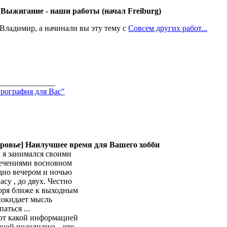
 Выжигание - наши работы (начал Freiburg)
 Владимир, а начинали вы эту тему с
Совсем других работ...
______________
рография для Вас"
оровье] Наилучшее время для Вашего хобби
 я занимался своими
ечениями восновном
дно вечером и ночью
часу , до двух. Честно
оря ближе к выходным
покидает мысль
аться ...
от какой информацией
мной поделились , что