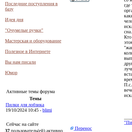
Последние поступления в
где
базу
орг
как
Идея дня
чел
иск
"Очумелые ручки"
сна.
Кто
Мастерская и оборудование
это
''жа
Полезное в Интернете
кол
вып
Вы нам писали
дру
луч
Юмор
вст
вре
П.с
веч
Активные темы форума
иск
Темы
Пилки для лобзика
19/10/2024 10:45 -
blimi
___
"Пи
Сейчас на сайте
Перенос
37
пользователь(ей) активно