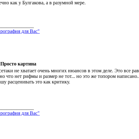
ечно как у Булгакова, а в разумной мере.
______________
рография для Вас"
 Просто картина
сетаки не хватает очень многих нюансов в этом деле. Это все ра
но что нет рифмы и размер не тот... но это же топором написано..
шу расценивать это как критику.
______________
рография для Вас"