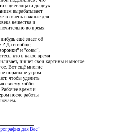
 то с двенадцати до двух
анизм вырабатывает
ие то очень важные для
овека вещества и
лючительно во время
 нибудь ещё знает об
м ? Да и вобще,
воронки'' и ''совы'',
итесь, кто в какое время
иливает, пишет свои картины и многое
гое. Вот ещё многие
ше пораньше утром
ают, чтобы уделить
мя своему хобби.
. Рабочее время и
ером после работы
лючаем.
______________
рография для Вас"