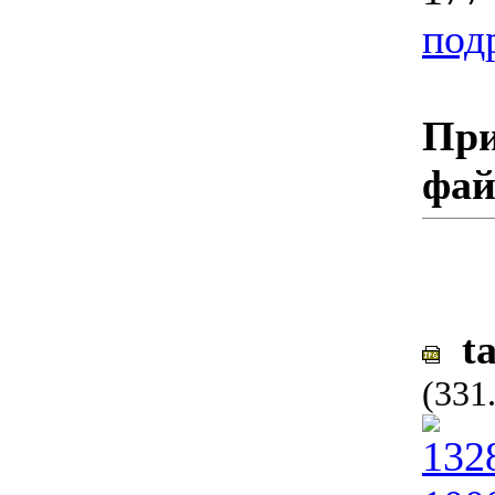
подр
При
фа
ta
(331