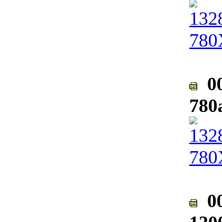
00
780
00