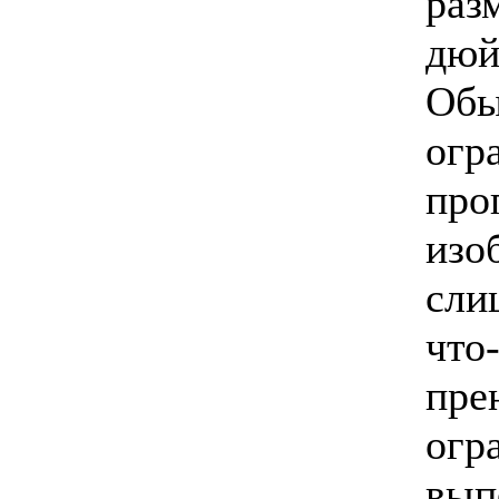
раз
дюй
Обы
огр
про
изо
сли
что-
пре
огр
вып