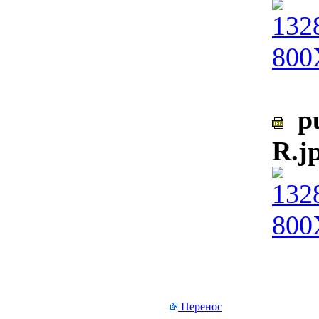
pu
R.j
Перенос