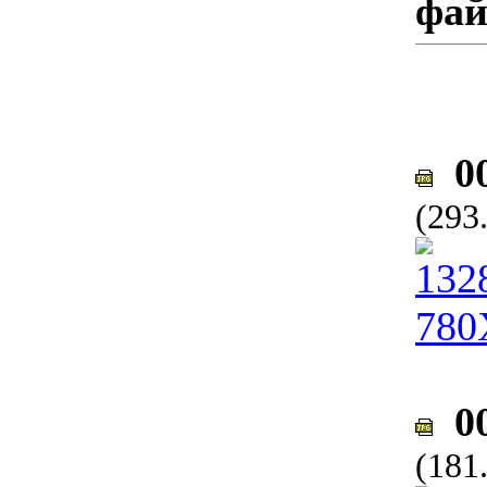
фа
00
(293
00
(181