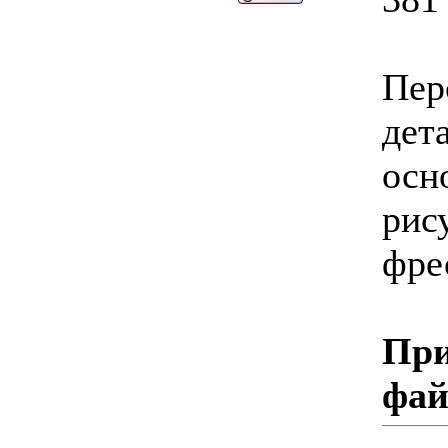
Пер
дет
осн
рис
фре
При
фа