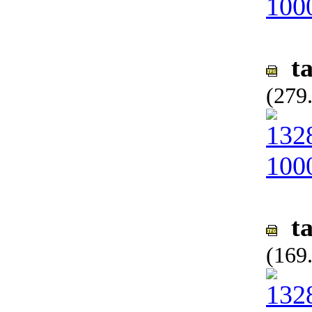
ta
(279
ta
(169