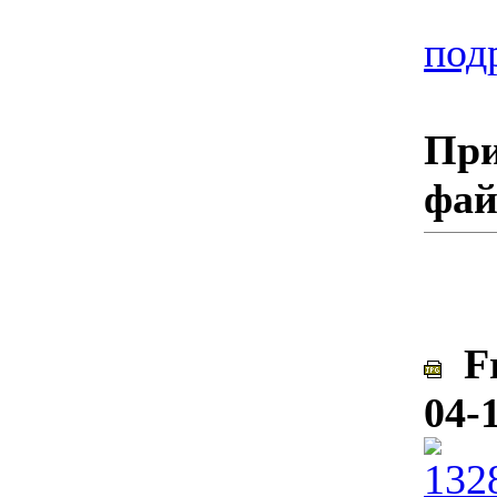
подр
При
фа
Fr
04-