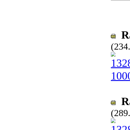
Ra
(234
Ra
(289