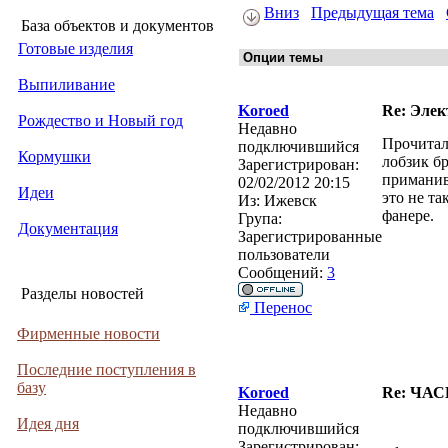
Вниз
Предыдущая тема
База объектов и документов
Готовые изделия
Выпиливание
Koroed
Re: Элек
Рождество и Новый год
Недавно
Прочитал 
подключившийся
Кормушки
лобзик бр
Зарегистрирован:
приманив
02/02/2012 20:15
Идеи
это не т
Из:
Ижевск
фанере.
Група:
Документация
Зарегистрированные
пользователи
Сообщений:
3
Разделы новостей
Перенос
Фирменные новости
Последние поступления в
базу
Koroed
Re: ЧА
Недавно
Идея дня
подключившийся
Зарегистрирован: