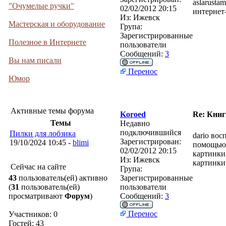
aslarusta
"Очумелые ручки"
02/02/2012 20:15
интернет-
Из:
Ижевск
Мастерская и оборудование
Група:
Зарегистрированные
Полезное в Интернете
пользователи
Сообщений:
3
Вы нам писали
Перенос
Юмор
Активные темы форума
Koroed
Re: Кни
Темы
Недавно
подключившийся
Пилки для лобзика
dario вос
Зарегистрирован:
19/10/2024 10:45 -
blimi
помощью 
02/02/2012 20:15
картинки
Из:
Ижевск
картинки 
Сейчас на сайте
Група:
43
пользователь(ей) активно
Зарегистрированные
(
31
пользователь(ей)
пользователи
просматривают
Форум
)
Сообщений:
3
Перенос
Участников: 0
Гостей: 43