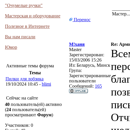
"Очумелые ручки"
_______
Мастер.
Мастерская и оборудование
Перенос
Полезное в Интернете
Вы нам писали
М!ханя
Re: Арми
Юмор
Master
Все
Зарегистрирован:
15/03/2006 15:26
пер
Из:
Беларусь, Минск
Активные темы форума
Група:
Темы
бла
Зарегистрированные
Пилки для лобзика
пользователи
19/10/2024 10:45 -
blimi
Сообщений:
165
поз
Сейчас на сайте
пис
40
пользователь(ей) активно
(
24
пользователь(ей)
Отч
просматривают
Форум
)
Участников: 0