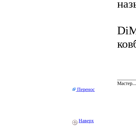
наз
DiM
ков
_______
Мастер.
Перенос
Наверх