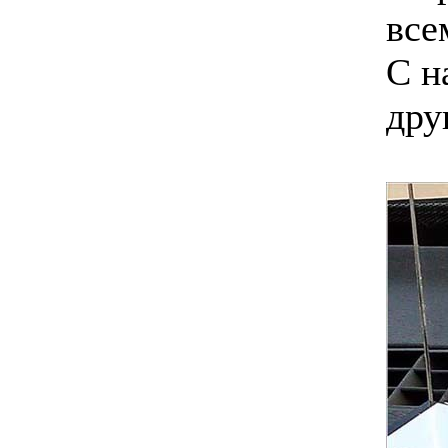
все
С н
дру