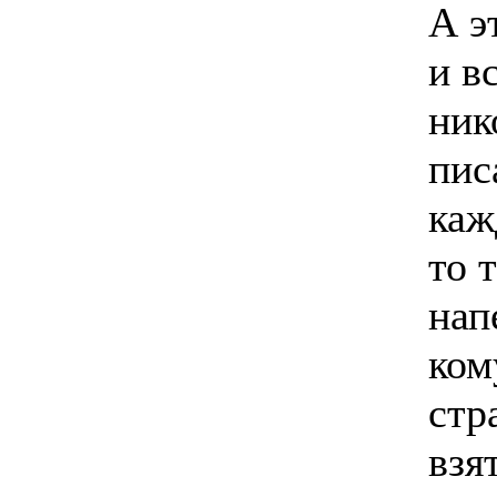
А э
и в
ник
пис
каж
то 
нап
ком
стр
взя