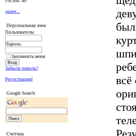
щед
Гостей: 40
дев
далее...
был
Персональная зона
Пользователь:
кур
Пароль:
шпи
Запомнить меня
ребе
Забыли пароль?
всё
Регистрация!
ори
Google Search
сто
тел
Резу
Счетчик