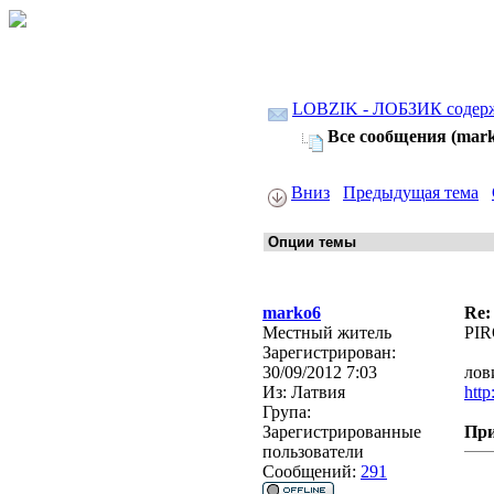
LOBZIK - ЛОБЗИК содер
Все сообщения (mar
Вниз
Предыдущая тема
marko6
Re:
Местный житель
PIR
Зарегистрирован:
30/09/2012 7:03
лов
Из:
Латвия
http
Група:
Зарегистрированные
Пр
пользователи
Сообщений:
291