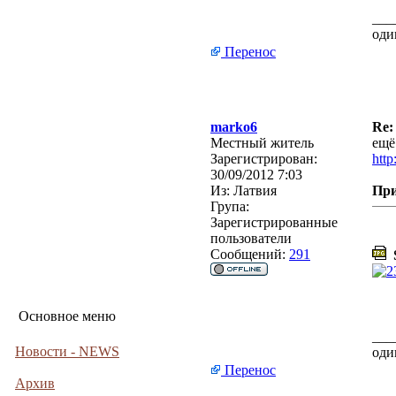
___
оди
Перенос
marko6
Re:
Местный житель
ещё
Зарегистрирован:
http
30/09/2012 7:03
Из:
Латвия
Пр
Група:
Зарегистрированные
пользователи
Сообщений:
291
S
Основное меню
___
Новости - NEWS
оди
Перенос
Архив