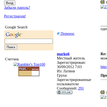
9
Забыли пароль?
Регистрация!
___
Google Search
оди
Перенос
marko6
Re:
Местный житель
мож
Счетчик
Зарегистрирован:
30/09/2012 7:03
http
Из:
Латвия
Група:
Пр
Зарегистрированные
пользователи
Сообщений:
291
S