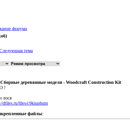
жание форума
ko6)
Следующая тема
 Сборные деревянные модели - Woodcraft Construction Kit
O !
и лося
://dfiles.ru/files/c9kiuphqm
икрепленные файлы
: