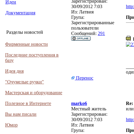
Зарегистрирован:
Идеи
30/09/2012 7:03
http
Из:
Латвия
Документация
Група:
Пр
Зарегистрированные
пользователи
Разделы новостей
Сообщений:
291
l
Фирменные новости
Последние поступления в
базу
___
Идея дня
оди
Перенос
"Очумелые ручки"
Мастерская и оборудование
Полезное в Интернете
marko6
Re:
Местный житель
или
Вы нам писали
Зарегистрирован:
30/09/2012 7:03
http
Юмор
Из:
Латвия
Група:
Пр