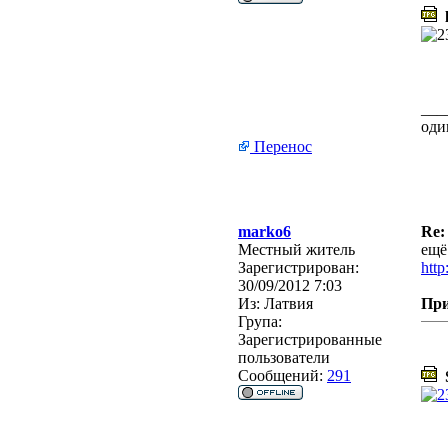
l
___
оди
Перенос
marko6
Re:
Местный житель
ещё
Зарегистрирован:
http
30/09/2012 7:03
Из:
Латвия
Пр
Група:
Зарегистрированные
пользователи
Сообщений:
291
S