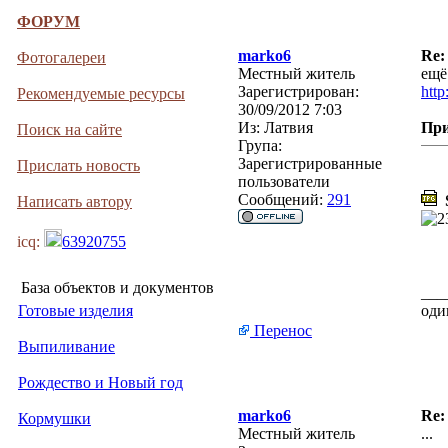
ФОРУМ
marko6
Re:
Фотогалереи
Местный житель
ещё
Зарегистрирован:
http
Рекомендуемые ресурсы
30/09/2012 7:03
Из:
Латвия
Пр
Поиск на сайте
Група:
Зарегистрированные
Прислать новость
пользователи
Сообщений:
291
S
Написать автору
icq:
63920755
База объектов и документов
___
Готовые изделия
оди
Перенос
Выпиливание
Рождество и Новый год
marko6
Re:
Кормушки
Местный житель
...