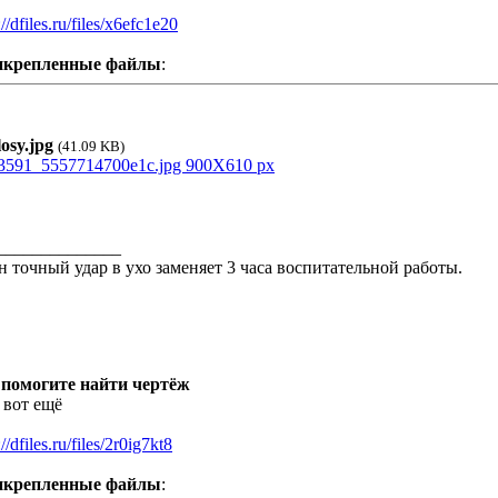
://dfiles.ru/files/x6efc1e20
икрепленные файлы
:
osy.jpg
(41.09 KB)
______________
н точный удар в ухо заменяет 3 часа воспитательной работы.
 помогите найти чертёж
 вот ещё
://dfiles.ru/files/2r0ig7kt8
икрепленные файлы
: