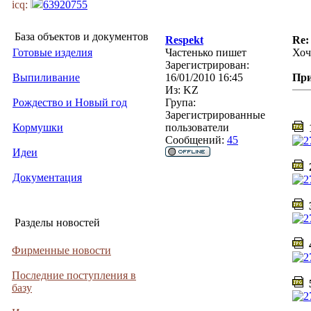
icq:
63920755
База объектов и документов
Respekt
Re:
Готовые изделия
Частенько пишет
Хоч
Зарегистрирован:
Выпиливание
16/01/2010 16:45
Пр
Из:
KZ
Рождество и Новый год
Група:
Зарегистрированные
Кормушки
пользователи
1
Сообщений:
45
Идеи
2
Документация
3
Разделы новостей
4
Фирменные новости
Последние поступления в
5
базу