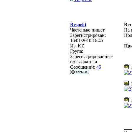
Respekt
Re:
Частенько пишет
На 
Зарегистрирован:
Под
16/01/2010 16:45
Из:
KZ
Пр
Група:
Зарегистрированные
пользователи
Сообщений:
45
I
I
I
___