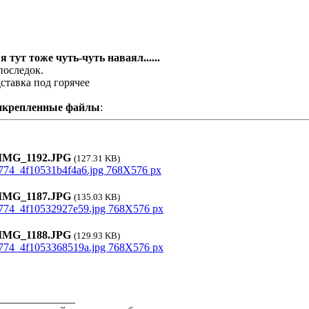
 я тут тоже чуть-чуть наваял......
последок.
ставка под горячее
икрепленные файлы
:
MG_1192.JPG
(127.31 KB)
MG_1187.JPG
(135.03 KB)
MG_1188.JPG
(129.93 KB)
______________