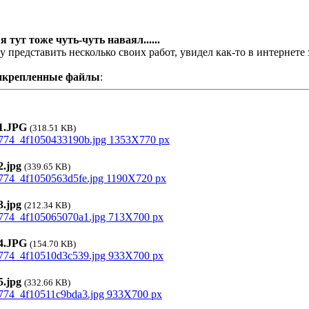
 я тут тоже чуть-чуть наваял......
у представить несколько своих работ, увидел как-то в интернете
икрепленные файлы
:
.JPG
(318.51 KB)
.jpg
(339.65 KB)
.jpg
(212.34 KB)
.JPG
(154.70 KB)
.jpg
(332.66 KB)