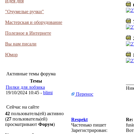
Идея дня
6
"Очумелые ручки"
7
Мастерская и оборудование
Полезное в Интернете
2
Вы нам писали
Юмор
I
Активные темы форума
Темы
___
Пилки для лобзика
Ник
19/10/2024 10:45 -
blimi
Перенос
Сейчас на сайте
42
пользователь(ей) активно
(
27
пользователь(ей)
Respekt
Re:
просматривают
Форум
)
Частенько пишет
fus
Зарегистрирован:
Вот