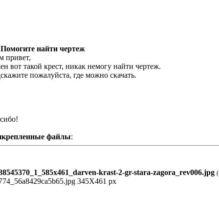
 Помогите найти чертеж
м привет,
ен вот такой крест, никак немогу найти чертеж.
скажите пожалуйста, где можно скачать.
сибо!
икрепленные файлы
:
8545370_1_585x461_darven-krast-2-gr-stara-zagora_rev006.jpg