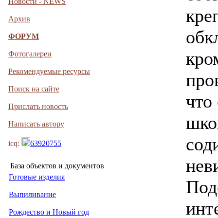
Новости - NEWS
кре
Архив
обк
ФОРУМ
кро
Фотогалереи
Рекомендуемые ресурсы
про
Поиск на сайте
что
Прислать новость
шко
Написать автору
сод
icq:
63920755
нев
База объектов и документов
Готовые изделия
Под
Выпиливание
инт
Рождество и Новый год