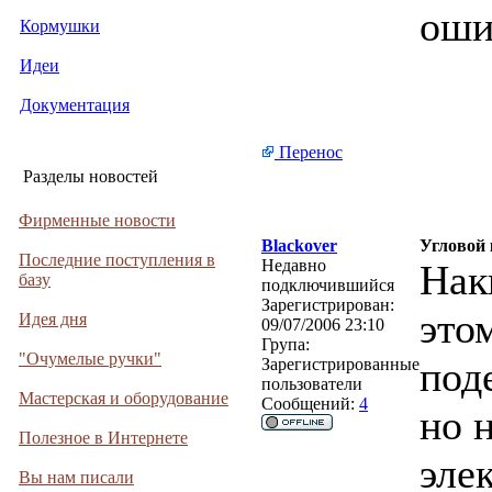
оши
Кормушки
Идеи
Документация
Перенос
Разделы новостей
Фирменные новости
Blackover
Угловой
Последние поступления в
Недавно
Нак
базу
подключившийся
Зарегистрирован:
это
Идея дня
09/07/2006 23:10
Група:
"Очумелые ручки"
под
Зарегистрированные
пользователи
Мастерская и оборудование
Сообщений:
4
но 
Полезное в Интернете
эле
Вы нам писали