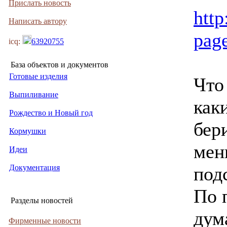
Прислать новость
http
Написать автору
pag
icq:
63920755
База объектов и документов
Готовые изделия
Что 
Выпиливание
как
Рождество и Новый год
бер
Кормушки
мен
Идеи
Документация
под
По 
Разделы новостей
дум
Фирменные новости