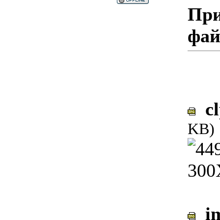
При
фа
cl
KB)
im