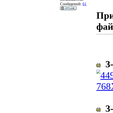
Сообщений:
61
При
фа
3-
3-