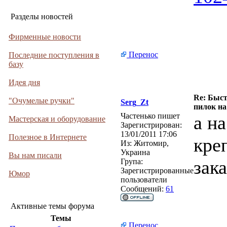
Разделы новостей
Фирменные новости
Перенос
Последние поступления в
базу
Идея дня
Re: Быс
"Очумелые ручки"
Serg_Zt
пилок на
Частенько пишет
а н
Мастерская и оборудование
Зарегистрирован:
13/01/2011 17:06
Полезное в Интернете
кре
Из:
Житомир,
Украина
Вы нам писали
зака
Група:
Зарегистрированные
Юмор
пользователи
Сообщений:
61
Активные темы форума
Темы
Перенос