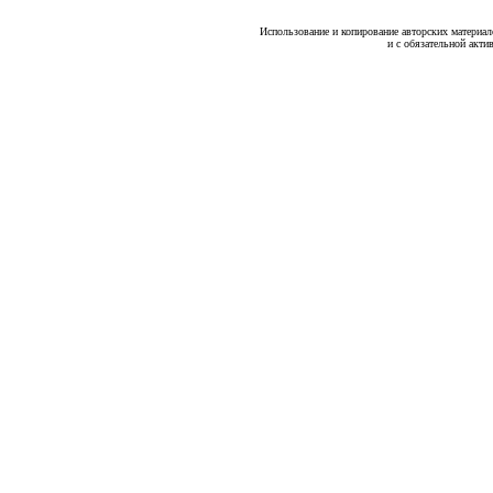
Использование и копирование авторских материало
и с обязательной акти