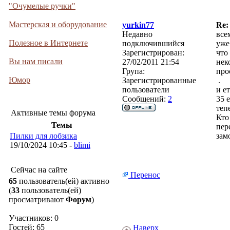
"Очумелые ручки"
Мастерская и оборудование
yurkin77
Re:
Недавно
все
Полезное в Интернете
подключившийся
уже
Зарегистрирован:
что
Вы нам писали
27/02/2011 21:54
нек
Група:
про
Юмор
Зарегистрированные
.
пользователи
и е
Сообщений:
2
35 
теп
Активные темы форума
Кто
Темы
пер
Пилки для лобзика
зам
19/10/2024 10:45 -
blimi
Сейчас на сайте
Перенос
65
пользователь(ей) активно
(
33
пользователь(ей)
просматривают
Форум
)
Участников: 0
Гостей: 65
Наверх