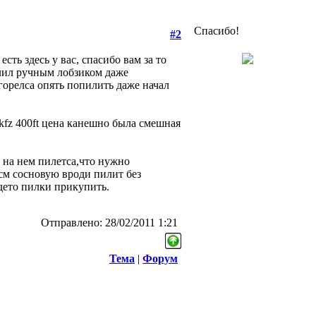
Спасибо!
#2
ть здесь у вас, спасибо вам за то
илил ручным лобзиком даже
горелса опять попилить даже начал
 kfz 400ft цена канешно была смешная
к на нем пилетса,что нужно
 см сосновую вроди пилит без
дето пилки прикупить.
Отправлено: 28/02/2011 1:21
Тема
|
Форум