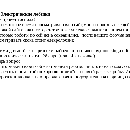
 Электрические лобзики
м привет господа!
 некоторое время просматриваю ваш сайт,много полезных вещей ес
 такой сайтик жывет.в детстве тоже увлекалса выпиливанием п
оторые роботы по сей день сохранились. после вашего форума за
сматривать скока стоит елекролобзик
тими днями был на ринке и набрел вот на такое чудище king-craft
евро в итоге заплатил 28 евро.(новый в паковке)
ерь вопрос:
 что может сказать об етой модели работал ли ктото на таком ,ка
еделать в нем чтоб он хорошо пилил?на первый раз взял рейку 2
орочек пилочка в нем правда какаято подозрительная надо ищо г