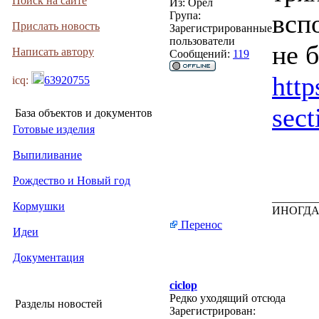
Поиск на сайте
Из:
Орёл
всп
Група:
Прислать новость
Зарегистрированные
пользователи
не б
Написать автору
Сообщений:
119
htt
icq:
63920755
sec
База объектов и документов
Готовые изделия
Выпиливание
Рождество и Новый год
________
Кормушки
ИНОГДА
Перенос
Идеи
Документация
ciclop
Редко уходящий отсюда
Разделы новостей
Зарегистрирован: