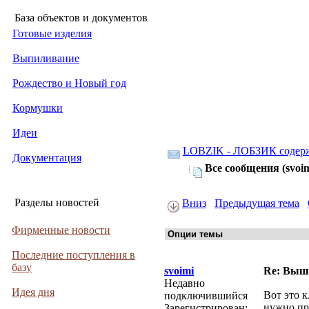
База объектов и документов
Готовые изделия
Выпиливание
Рождество и Новый год
Кормушки
Идеи
LOBZIK - ЛОБЗИК содер
Документация
Все сообщения (svoim
Разделы новостей
Вниз
Предыдущая тема
Фирменные новости
Последние поступления в
базу
svoimi
Re: Выши
Недавно
Идея дня
Вот это к
подключившийся
нужно пр
Зарегистрирован: