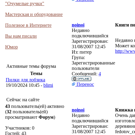
"Очумелые ручки"
Мастерская и оборудование
noinoi
Книги по
Полезное в Интернете
Недавно
подключившийся
Вы нам писали
Недавно 
Зарегистрирован:
Может ком
31/08/2007 12:45
Юмор
http://ww
Из:
питер
Група:
Зарегистрированные
Активные темы форума
пользователи
Темы
Сообщений:
4
Пилки для лобзика
Перенос
19/10/2024 10:45 -
blimi
Сейчас на сайте
43
пользователь(ей) активно
noinoi
Книжка 
(
32
пользователь(ей)
Недавно
Очень да
просматривают
Форум
)
подключившийся
изготовл
Зарегистрирован:
деревянн
Участников: 0
31/08/2007 12:45
fedotov_c
Гостей: 43