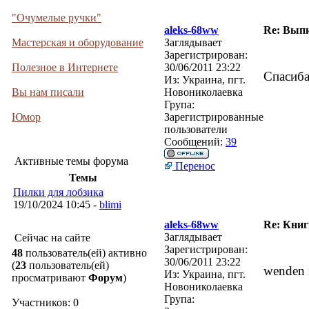
"Очумелые ручки"
aleks-68ww
Re: Выпи
Мастерская и оборудование
Заглядывает
Зарегистрирован:
Полезное в Интернете
30/06/2011 23:22
Спасиба
Из:
Украина, пгт.
Вы нам писали
Новониколаевка
Група:
Юмор
Зарегистрированные
пользователи
Сообщений:
39
Активные темы форума
Перенос
Темы
Пилки для лобзика
19/10/2024 10:45 -
blimi
aleks-68ww
Re: Кни
Заглядывает
Сейчас на сайте
Зарегистрирован:
48
пользователь(ей) активно
30/06/2011 23:22
(
23
пользователь(ей)
wenden 
Из:
Украина, пгт.
просматривают
Форум
)
Новониколаевка
Група:
Участников: 0