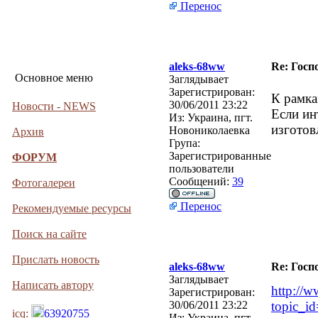
Перенос
aleks-68ww
Re: Госп
Основное меню
Заглядывает
Зарегистрирован:
К рамка
30/06/2011 23:22
Новости - NEWS
Если ин
Из:
Украина, пгт.
изготов
Новониколаевка
Архив
Група:
Зарегистрированные
ФОРУМ
пользователи
Сообщений:
39
Фотогалереи
Перенос
Рекомендуемые ресурсы
Поиск на сайте
Прислать новость
aleks-68ww
Re: Госп
Заглядывает
Написать автору
http://w
Зарегистрирован:
30/06/2011 23:22
topic_i
icq:
63920755
Из:
Украина, пгт.