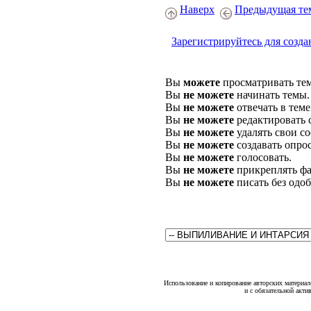
Наверх
Предыдущая те
Зарегистрируйтесь для созда
Вы
можете
просматривать те
Вы
не можете
начинать темы.
Вы
не можете
отвечать в теме
Вы
не можете
редактировать 
Вы
не можете
удалять свои с
Вы
не можете
создавать опро
Вы
не можете
голосовать.
Вы
не можете
прикреплять фа
Вы
не можете
писать без одо
Использование и копирование авторских материало
и с обязательной акти