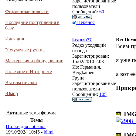
Зарегистрированные
пользователи
Фирменные новости
Сообщений:
60
Последние поступления в
Перенос
базу
Идея дня
kranro77
Re: Помо
Редко уходящий
Всем п
"Очумелые ручки"
отсюда
Зарегистрирован:
я уже п
Мастерская и оборудование
15/02/2010 2:03
Из:
Германия,
Полезное в Интернете
Bergkamen
а вот е
Група:
Вы нам писали
Зарегистрированные
Прикр
пользователи
Юмор
Сообщений:
105
Активные темы форума
IMG_
Темы
Пилки для лобзика
19/10/2024 10:45 -
blimi
IMG_