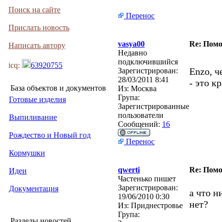
Поиск на сайте
Перенос
Прислать новость
vasya00
Re: Помо
Написать автору
Недавно
подключившийся
icq:
63920755
Enzo, 
Зарегистрирован:
28/03/2011 8:41
- это к
База объектов и документов
Из:
Москва
Група:
Готовые изделия
Зарегистрированные
пользователи
Выпиливание
Сообщений:
16
Рождество и Новый год
Перенос
Кормушки
qwerti
Re: Помо
Идеи
Частенько пишет
Зарегистрирован:
Документация
а что н
19/06/2010 0:30
нет?
Из:
Приднестровье
Група:
Разделы новостей