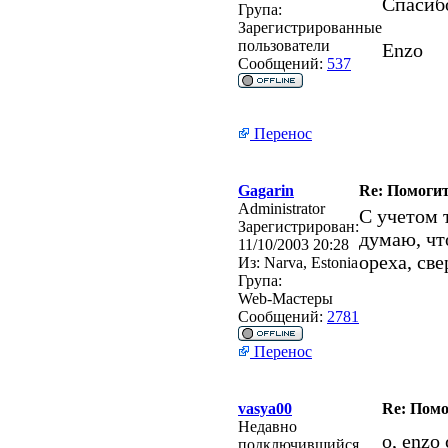
Спасиб
Група:
Зарегистрированные
пользователи
Enzo
Сообщений:
537
Перенос
Gagarin
Re: Помогит
Administrator
С учетом 
Зарегистрирован:
думаю, чт
11/10/2003 20:28
ореха, све
Из:
Narva, Estonia
Група:
Web-Мастеры
Сообщений:
2781
Перенос
vasya00
Re: Помо
Недавно
о, enzo
подключившийся