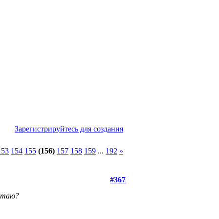
Зарегистрируйтесь для создания
153
154
155
(156)
157
158
159
...
192
»
#367
путаю?