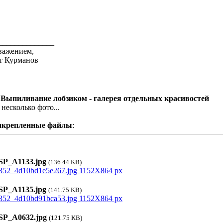
______________
важением,
т Курманов
 Выпиливание лобзиком - галерея отдельных красивостей
 несколько фото...
икрепленные файлы
:
P_A1133.jpg
(136.44 KB)
P_A1135.jpg
(141.75 KB)
P_A0632.jpg
(121.75 KB)