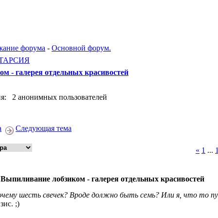
жание форума
-
Основной форум.
ТАРСИЯ
м - галерея отдельных красивостей
я: 2 анонимных пользователей
а
Следующая тема
«
1
...
 Выпиливание лобзиком - галерея отдельных красивостей
очему шесть свечек? Вроде должно быть семь? Или я, что то 
ис. ;)