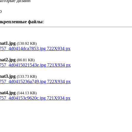
оторые дизайн
o
икрепленные файлы
:
at1.jpg
(130.92 KB)
at2.jpg
(86.81 KB)
at3.jpg
(133.73 KB)
at4.jpg
(144.13 KB)