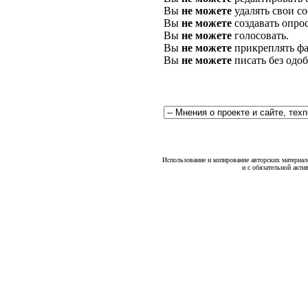
Вы
не можете
удалять свои с
Вы
не можете
создавать опро
Вы
не можете
голосовать.
Вы
не можете
прикреплять фа
Вы
не можете
писать без одо
Использование и копирование авторских материало
и с обязательной акти