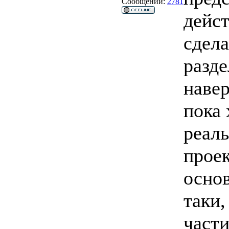
Сообщений:
2781
дейст
сдела
разде
навер
пока
реаль
проек
основ
таки,
части