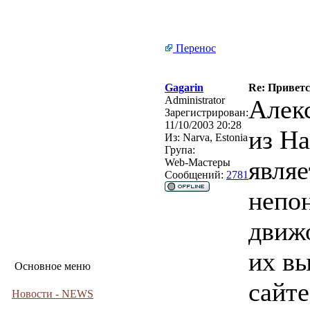
Перенос
Gagarin
Re: Привет
Administrator
Алекс
Зарегистрирован:
11/10/2003 20:28
из На
Из:
Narva, Estonia
Група:
являе
Web-Мастеры
Сообщений:
2781
непо
движо
их в
Основное меню
сайт
Новости - NEWS