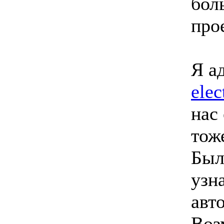
бол
про
Я а
elec
нас
тож
Был
узн
авто
Воз