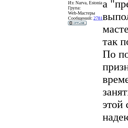
а "пр
Из:
Narva, Estonia
Група:
выпол
Web-Мастеры
Сообщений:
2781
масте
так п
По п
призн
врем
занят
этой 
наде