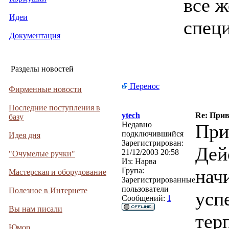
все ж
Идеи
спец
Документация
Разделы новостей
Перенос
Фирменные новости
Последние поступления в
ytech
Re: Прив
базу
Недавно
При
подключившийся
Идея дня
Зарегистрирован:
Дей
21/12/2003 20:58
"Очумелые ручки"
Из:
Нарва
нач
Група:
Мастерская и оборудование
Зарегистрированные
пользователи
Полезное в Интернете
успе
Сообщений:
1
Вы нам писали
тер
Юмор