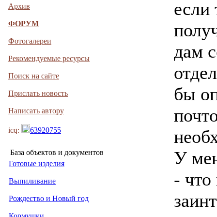
если 
Архив
ФОРУМ
получ
Фотогалереи
дам с
Рекомендуемые ресурсы
отдел
Поиск на сайте
бы о
Прислать новость
почто
Написать автору
icq:
63920755
необ
У ме
База объектов и документов
Готовые изделия
- что
Выпиливание
заинт
Рождество и Новый год
Кормушки