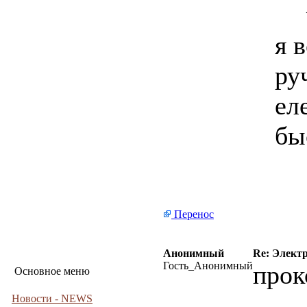
я 
ру
ел
бы
Перенос
Анонимный
Re: Элект
Гость_Анонимный
прок
Основное меню
Новости - NEWS