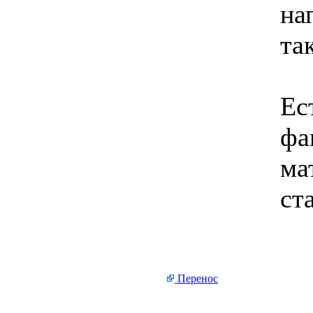
на
та
Ес
фа
ма
ст
Перенос