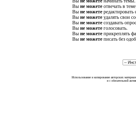
Вы
не можете
начинать темы.
Вы
не можете
отвечать в теме
Вы
не можете
редактировать 
Вы
не можете
удалять свои с
Вы
не можете
создавать опро
Вы
не можете
голосовать.
Вы
не можете
прикреплять фа
Вы
не можете
писать без одо
Использование и копирование авторских материало
и с обязательной акти