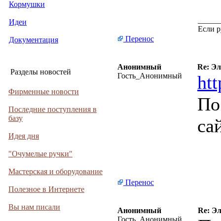
Кормушки
_____
Идеи
Если р
Перенос
Документация
Анонимный
Re: Эл
Разделы новостей
Гость_Анонимный
ht
Фирменные новости
По
Последние поступления в
базу
са
Идея дня
"Очумелые ручки"
Мастерская и оборудование
Перенос
Полезное в Интернете
Вы нам писали
Анонимный
Re: Э
Гость_Анонимный