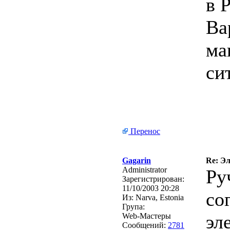
в 
Ва
ма
си
Перенос
Gagarin
Re: Э
Administrator
Ру
Зарегистрирован:
11/10/2003 20:28
со
Из:
Narva, Estonia
Група:
эл
Web-Мастеры
Сообщений:
2781