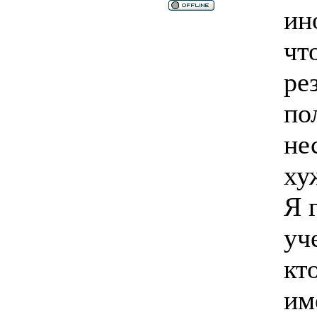
ин
чт
ре
по
не
ху
Я 
уч
кт
им