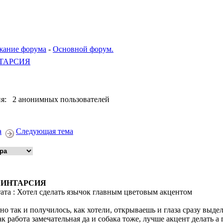
жание форума
-
Основной форум.
ТАРСИЯ
я: 2 анонимных пользователей
а
Следующая тема
: ИНТАРСИЯ
ата : Хотел сделать язычок главным цветовым акцентом
оно так и получилось, как хотели, открываешь и глаза сразу выде
ак работа замечательная да и собака тоже, лучше акцент делать а 