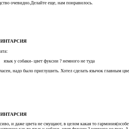
дство очевидно.Делайте еще, нам понравилось.
: ИНТАРСИЯ
ата:
язык у собаки- цвет фуксии ? немного не туда
ласен, надо было приглушить. Хотел сделать язычок главным цве
: ИНТАРСИЯ
сиво, и даже цвета не смущают, в целом какая то гармония(особе
нственно как то язык у собаки- цвет фуксии ? немного не туда. 