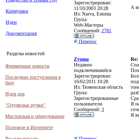
Зарегистрирован:
А м
11/10/2003 20:28
Кормушки
Из:
Narva, Estonia
Група:
Идеи
Web-Мастеры
Сообщений:
2781
Документация
Перенос
Разделы новостей
Zyoma
Re
Недавно
Спа
Фирменные новости
подключившийся
Пох
Зарегистрирован:
Бол
Последние поступления в
16/02/2011 10:28
под
базу
Из:
Тюменская область
тон
Група:
раз
Идея дня
Зарегистрированные
Сра
пользователи
Я н
"Очумелые ручки"
Сообщений:
3
соч
Я в
Мастерская и оборудование
Полезное в Интернете
Вы нам писали
Перенос