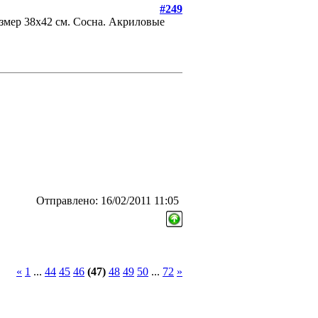
#249
змер 38х42 см. Сосна. Акриловые
Отправлено: 16/02/2011 11:05
«
1
...
44
45
46
(47)
48
49
50
...
72
»