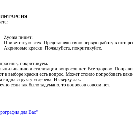
: ИНТАРСИЯ
ата:
Zyoma пишет:
Приветствую всех. Представляю свою первую работу в интарси
Акриловые краски. Пожалуйста, покритикуйте.
 просишь, покритикуем.
выпиливанию и стилизации вопросов нет. Все здорово. Понравило
от в выборе краски есть вопрос. Может стоило попробовать как
а видна структура дерева. И сверху лак.
ечно если так было задумано, то вопросов совсем нет.
______________
рография для Вас"