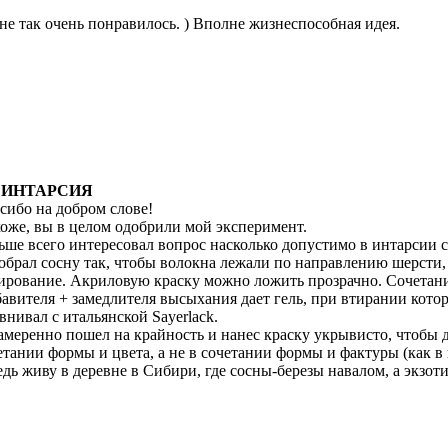
не так очень понравилось. ) Вполне жизнеспособная идея.
: ИНТАРСИЯ
сибо на добром слове!
оже, вы в целом одобрили мой эксперимент.
ьше всего интересовал вопрос насколько допустимо в интарсии с
обрал сосну так, чтобы волокна лежали по направлению шерсти,
ирование. Акриловую краску можно ложить прозрачно. Сочетани
бавителя + замедлителя высыхания дает гель, при втирании кото
внивал с итальянской Sayerlack.
амеренно пошел на крайность и нанес краску укрывисто, чтобы 
етании формы и цвета, а не в сочетании формы и фактуры (как в
едь живу в деревне в Сибири, где сосны-березы навалом, а экзоти