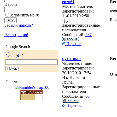
enzo61
Re
Пароль:
Местный житель
оче
Зарегистрирован:
Запомнить меня
11/01/2010 2:50
En
Група:
Забыли пароль?
Зарегистрированные
пользователи
Регистрация!
Сообщений:
537
Перенос
Google Search
pyzh_man
Re
Частенько пишет
Зарегистрирован:
20/10/2010 17:54
Отл
Из:
Тольятти
Счетчик
Група:
Зарегистрированные
пользователи
Сообщений:
60
Перенос