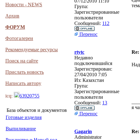
07/12/2010 11:10
Новости - NEWS
тем
Група:
Зарегистрированные
Архив
пользователи
Сообщений:
112
ФОРУМ
Перенос
Фотогалереи
Рекомендуемые ресурсы
rtytc
Re
Недавно
Поиск на сайте
подключившийся
Над
Зарегистрирован:
Прислать новость
27/04/2010 7:05
Из:
Казахстан
Написать автору
Група:
Зарегистрированные
icq:
63920755
пользователи
___
Сообщений:
13
я ч
База объектов и документов
Перенос
Готовые изделия
Выпиливание
Gagarin
Re
Administrator
Рождество и Новый год