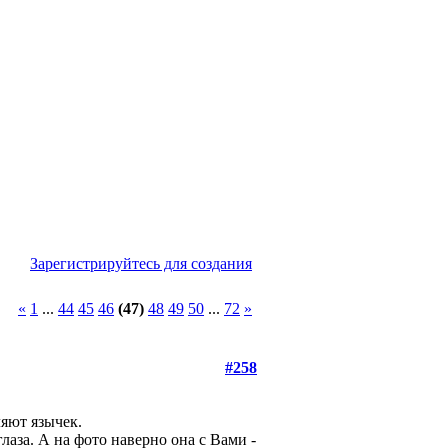
Зарегистрируйтесь для создания
«
1
...
44
45
46
(47)
48
49
50
...
72
»
#258
ляют язычек.
глаза. А на фото наверно она с Вами -