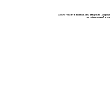
Использование и копирование авторских материало
и с обязательной акти