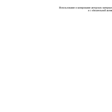
Использование и копирование авторских материало
и с обязательной акти