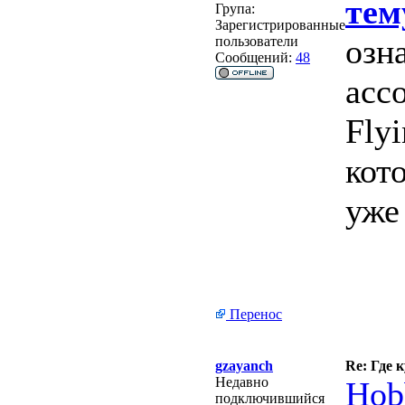
тем
Група:
Зарегистрированные
озн
пользователи
Сообщений:
48
асс
Fly
кот
уже
Перенос
gzayanch
Re: Где 
Недавно
Hob
подключившийся