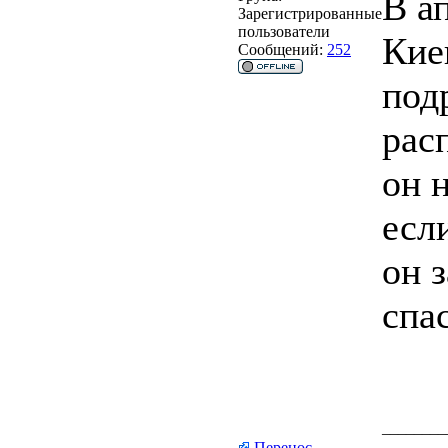
В а
Зарегистрированные
пользователи
Кие
Сообщений:
252
под
рас
он н
есл
он з
спа
________
Перенос