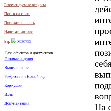
Рекомендуемые ресурсы
дей
Поиск на сайте
инт
Прислать новость
про
Написать автору
инт
icq:
63920755
поз
База объектов и документов
Готовые изделия
себ
Выпиливание
вып
Рождество и Новый год
под
Кормушки
воп
Идеи
Документация
На 