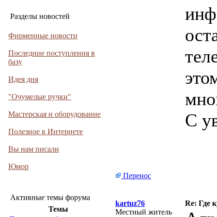
инф
Разделы новостей
ост
Фирменные новости
тел
Последние поступления в
базу
это
Идея дня
мно
"Очумелые ручки"
Мастерская и оборудование
С у
Полезное в Интернете
Вы нам писали
Юмор
Перенос
Активные темы форума
kartuz76
Re: Где 
Темы
Местный житель