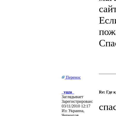
сай
Есл
пож
Спа
________
Перенос
_yuzo_
Re: Где 
Заглядывает
Зарегистрирован:
спа
03/11/2010 12:17
Из:
Украина,
Чернигов