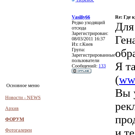
Vasiliy66
Re: Где 
Редко уходящий
Для
отсюда
Зарегистрирован:
Ген
08/03/2011 16:37
Из:
г.Киев
обр
Група:
Зарегистрированные
пользователи
Я т
Сообщений:
133
(
ww
Основное меню
Вы 
Новости - NEWS
рек
Архив
про
ФОРУМ
и т
Фотогалереи