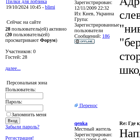
Адр
Пилки для лобзика
Зарегистрирован:
19/10/2024 10:45 -
blimi
12/11/2009 22:32
сле
Из:
Киев, Украина
Група:
Сейчас на сайте
"ни
Зарегистрированные
28
пользователь(ей) активно
пользователи
(
20
пользователь(ей)
Сообщений:
186
"бе
просматривают
Форум
)
Участников: 0
сто
Гостей: 28
шко
далее...
Персональная зона
Пользователь:
Пароль:
Перенос
Запомнить меня
qenka
Re: Где 
Забыли пароль?
Местный житель
Нап
Зарегистрирован:
Регистрация!