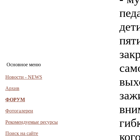
педа
дет
пят
зак
сам
Основное меню
Новости - NEWS
вых
Архив
заж
ФОРУМ
вни
Фотогалереи
гиб
Рекомендуемые ресурсы
ког
Поиск на сайте