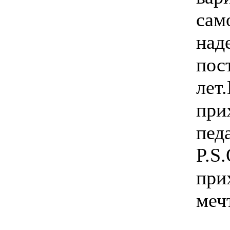
само
над
пос
лет
при
педа
P.S
при
меч