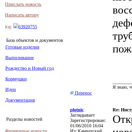
Прислать новость
вос
Написать автору
деф
icq:
63920755
тру
База объектов и документов
пож
Готовые изделия
Выпиливание
Рождество и Новый год
Кормушки
________
Я знаю, ч
Идеи
Перенос
Документация
plotnic
Re: Инст
Заглядывает
Отк
Разделы новостей
Зарегистрирован:
01/06/2010 16:04
Фирменные новости
Из:
Камчатский