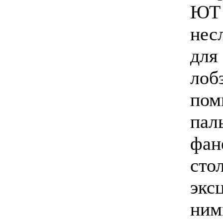
ЮТ 
нес
для
лоб
пом
пал
фан
сто
экс
ним