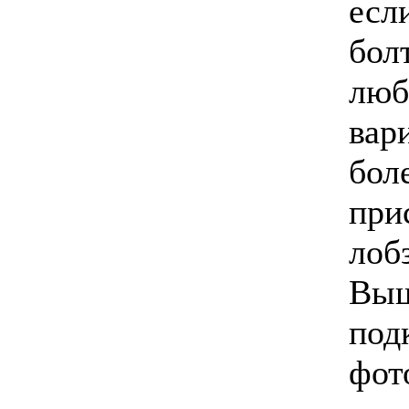
есл
бол
люб
вар
бол
при
лоб
Выш
под
фот