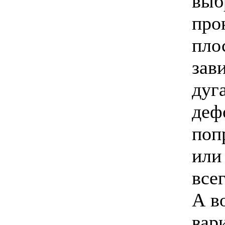
выб
про
пло
зав
дуг
деф
поп
или
все
А в
вар