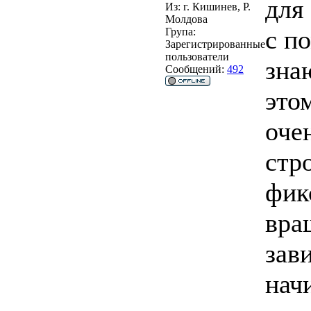
для
Из:
г. Кишинев, Р.
Молдова
с п
Група:
Зарегистрированные
пользователи
зна
Сообщений:
492
это
оче
стр
фик
вра
зав
нач