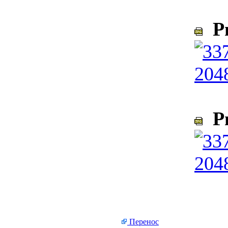
Ри
Ри
Перенос