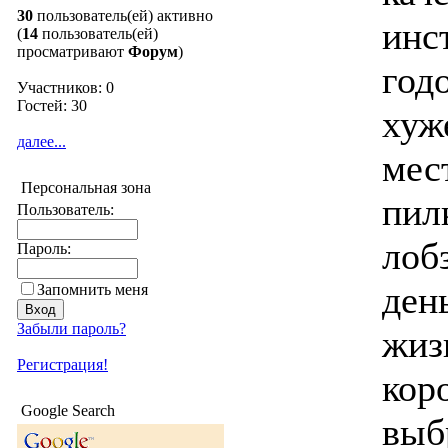
30
пользователь(ей) активно
инс
(
14
пользователь(ей)
просматривают
Форум
)
год
Участников: 0
Гостей: 30
хуж
далее...
мес
Персональная зона
пил
Пользователь:
лоб
Пароль:
ден
Запомнить меня
Забыли пароль?
жиз
Регистрация!
кор
Google Search
выб