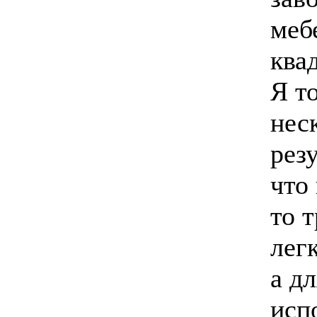
меб
ква
Я т
нес
рез
что
то 
лег
а д
исп