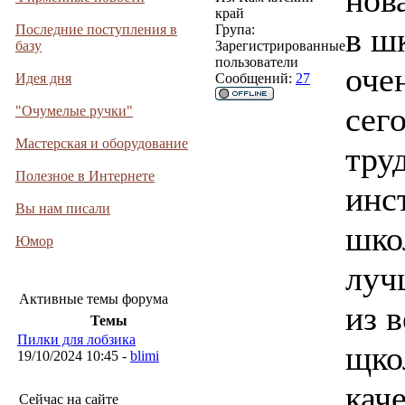
нов
край
в ш
Последние поступления в
Група:
базу
Зарегистрированные
пользователи
оче
Идея дня
Сообщений:
27
сег
"Очумелые ручки"
Мастерская и оборудование
тру
Полезное в Интернете
инс
Вы нам писали
шко
Юмор
луч
Активные темы форума
из 
Темы
Пилки для лобзика
щко
19/10/2024 10:45 -
blimi
кач
Сейчас на сайте