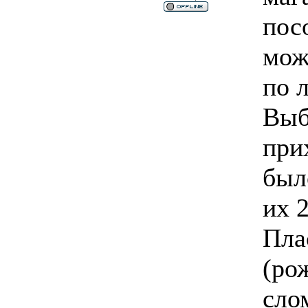
пос
мож
по 
Выб
при
был
их 
Пла
(ро
сло