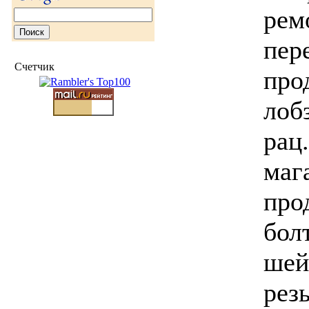
рем
пер
Счетчик
про
лоб
рац
маг
про
бол
шей
рез