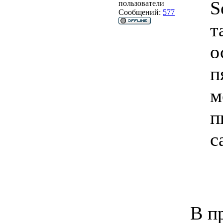
S
пользователи
Сообщений:
577
т
о
п
м
п
с
В п