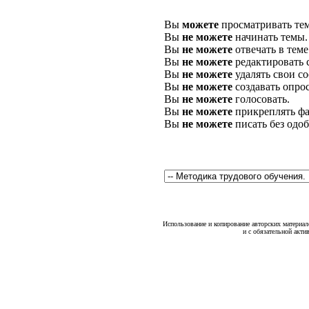
Вы
можете
просматривать те
Вы
не можете
начинать темы.
Вы
не можете
отвечать в теме
Вы
не можете
редактировать 
Вы
не можете
удалять свои с
Вы
не можете
создавать опро
Вы
не можете
голосовать.
Вы
не можете
прикреплять фа
Вы
не можете
писать без одо
Использование и копирование авторских материало
и с обязательной акти