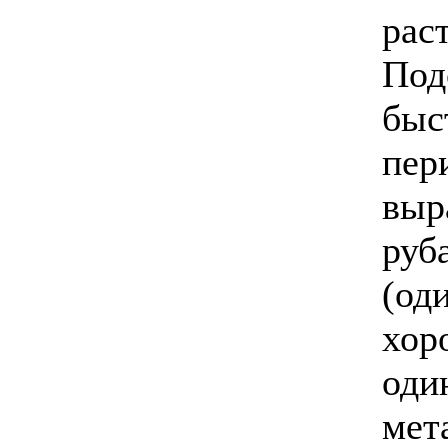
рас
Под
быс
пер
выр
руб
(од
хор
оди
мет