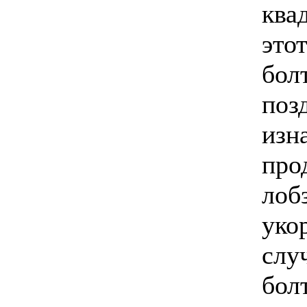
ква
это
бол
поз
изн
про
лоб
уко
слу
бол