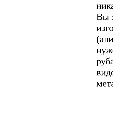
ник
Вы 
изг
(ави
нуж
руба
вид
мет
________