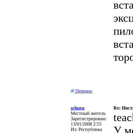
вст
экс
пил
вст
тор
Перенос
schura
Re: Инст
Местный житель
teac
Зарегистрирован:
13/01/2008 2:55
У м
Из:
Республика