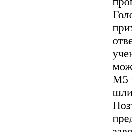
про
Гол
при
отв
уче
мож
М5 
шли
Поз
пре
зав