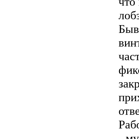
что
лоб
Быв
вин
час
фик
зак
при
отв
Раб
- м