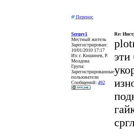
Перенос
Sergey1
Re: Инст
Местный житель
plo
Зарегистрирован:
10/01/2010 17:17
эти
Из:
г. Кишинев, Р.
Молдова
уко
Група:
Зарегистрированные
пользователи
изн
Сообщений:
492
под
гай
срг