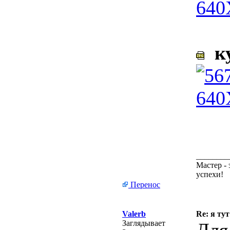
ку
________
Мастер - 
успехи!
Перенос
Valerb
Re: я тут
Заглядывает