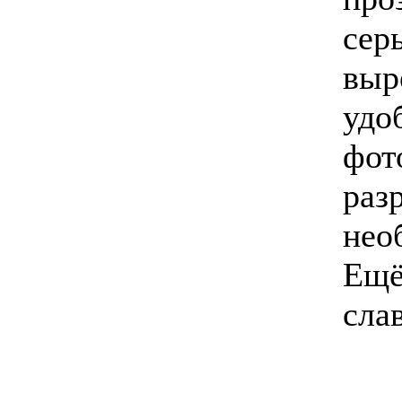
сер
выр
удо
фот
раз
нео
Ещё
сла