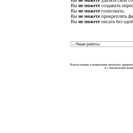
Вы
не можете
удалять свои с
Вы
не можете
создавать опро
Вы
не можете
голосовать.
Вы
не можете
прикреплять фа
Вы
не можете
писать без одо
Использование и копирование авторских материало
и с обязательной акти