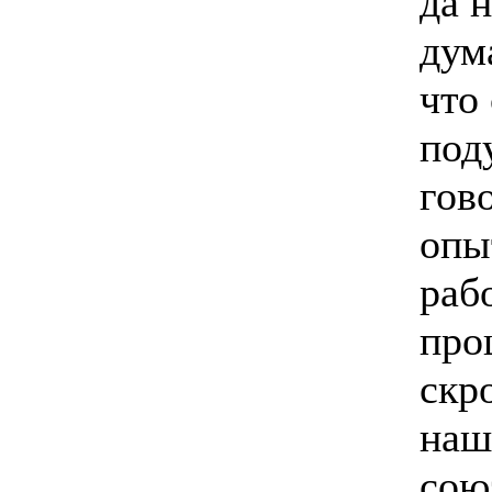
да н
дум
что 
под
гов
опы
раб
про
скр
наш
сою