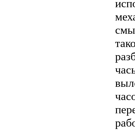
исп
мех
смы
так
раз
час
выл
час
пер
рабо