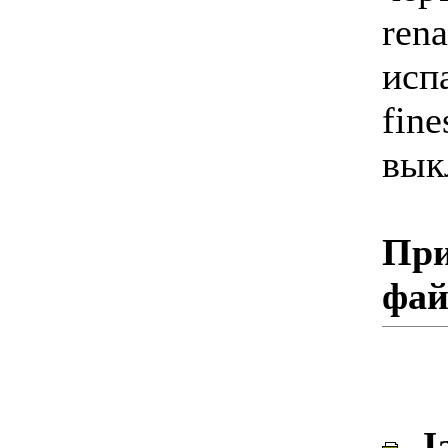
rena
исп
fine
вык
При
фа
Ja