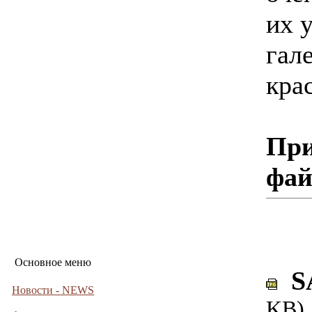
их 
гал
кра
При
фа
Основное меню
SA
Новости - NEWS
KB)