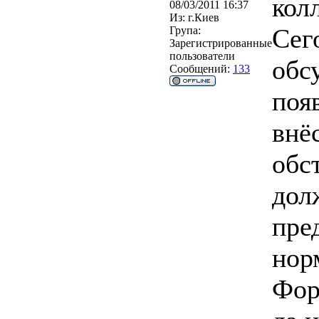
кол
08/03/2011 16:37
Из:
г.Киев
Сег
Група:
Зарегистрированные
пользователи
обс
Сообщений:
133
поя
внё
обс
дол
пре
нор
Фор