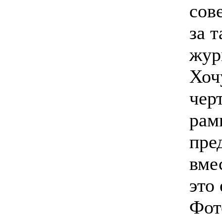
сове
за т
жур
Хоч
чер
рам
пре
вме
это 
Фот