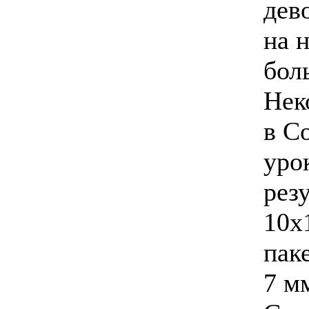
дев
на 
бол
Нек
в C
урок
рез
10х
пак
7 м