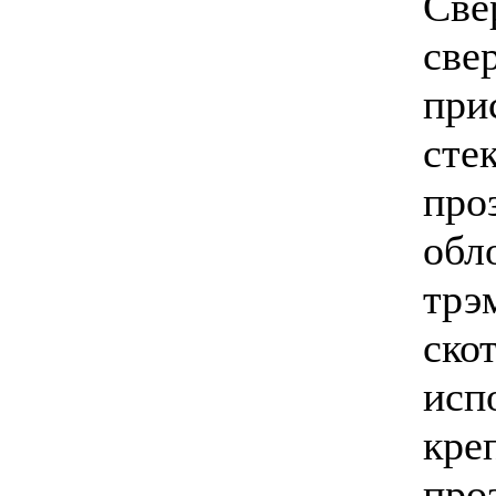
Све
све
при
сте
про
обл
трэ
ско
исп
кре
про