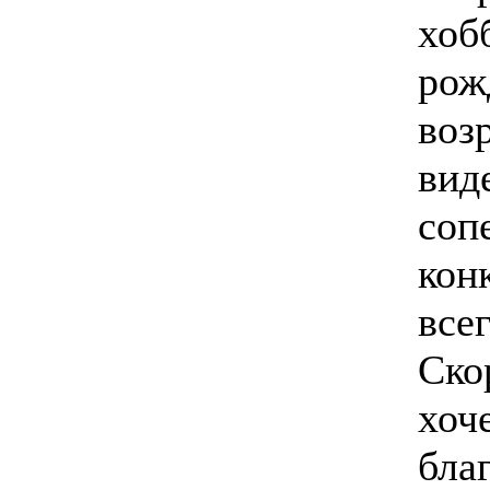
хоб
рож
воз
вид
соп
кон
все
Ско
хоч
бла