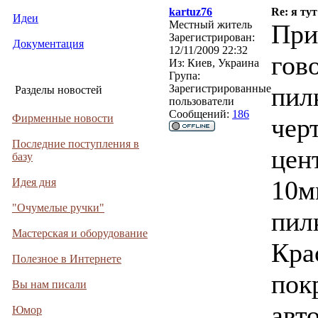
kartuz76
Re: я тут
Идеи
Местный житель
Прив
Зарегистрирован:
Документация
12/11/2009 22:32
гово
Из:
Киев, Украина
Група:
пил
Зарегистрированные
Разделы новостей
пользователи
Сообщений:
186
Фирменные новости
чер
Последние поступления в
цен
базу
10м
Идея дня
"Очумелые ручки"
пил
Мастерская и оборудование
Кра
Полезное в Интернете
пок
Вы нам писали
авт
Юмор