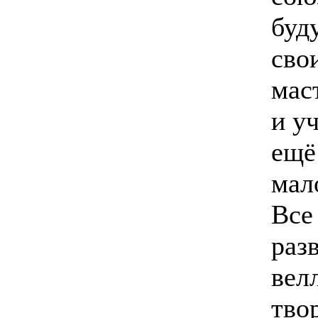
буд
сво
мас
и уч
ещё
мал
Все
раз
вел
тво