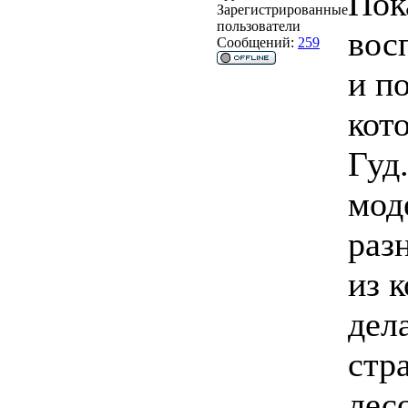
Пок
Зарегистрированные
пользователи
вос
Сообщений:
259
и п
кот
Гуд
моде
раз
из 
дел
стр
лес