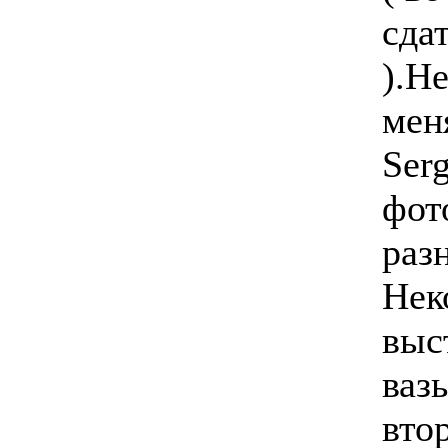
сда
).Н
мен
Ser
фот
раз
Нек
выс
вазы
втор