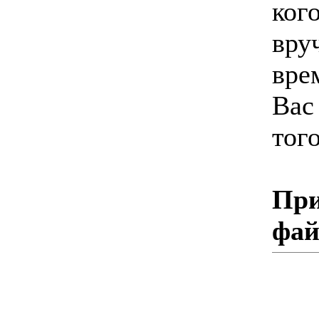
кого
вру
вре
Вас
тог
При
фа