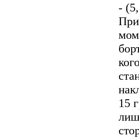
- (5
При
мом
борт
ког
ста
нак
15 г
лиш
сто