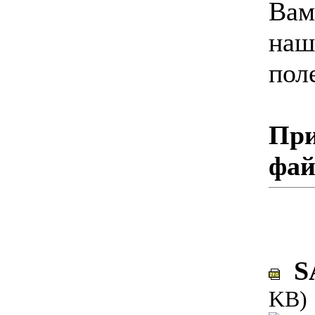
Вам
наш
пол
При
фа
SA
KB)