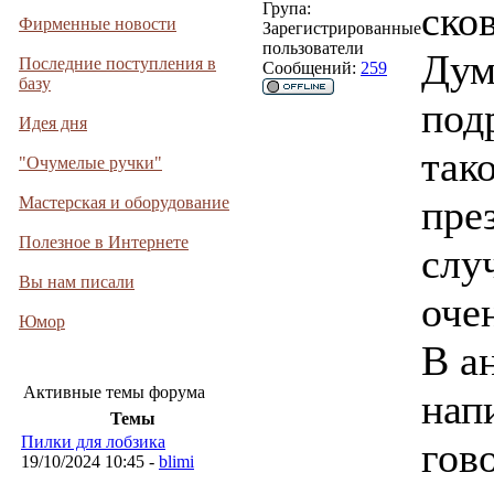
ско
Група:
Фирменные новости
Зарегистрированные
пользователи
Дум
Последние поступления в
Сообщений:
259
базу
под
Идея дня
так
"Очумелые ручки"
пре
Мастерская и оборудование
Полезное в Интернете
слу
Вы нам писали
очен
Юмор
В а
Активные темы форума
нап
Темы
Пилки для лобзика
гов
19/10/2024 10:45 -
blimi