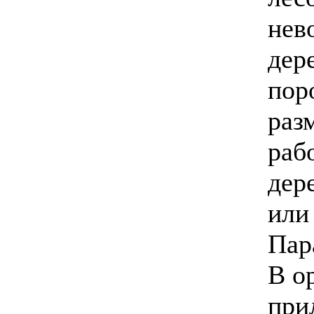
нев
дер
пор
раз
раб
дер
или
Пар
В о
при