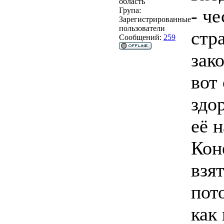
область
- че
Група:
Зарегистрированные
пользователи
стр
Сообщений:
259
зак
вот 
здо
её 
Кон
взя
пот
как