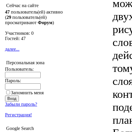
мож
Сейчас на сайте
47
пользователь(ей) активно
дву
(
29
пользователь(ей)
просматривают
Форум
)
рис
Участников: 0
Гостей: 47
сло
далее...
дей
Персональная зона
том
Пользователь:
сло
Пароль:
кон
Запомнить меня
под
Забыли пароль?
Регистрация!
пла
Google Search