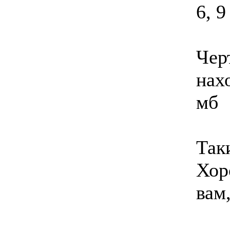
6, 9
Чер
нах
мб
Так
Хор
вам,