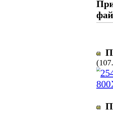
При
фа
По
(107
По