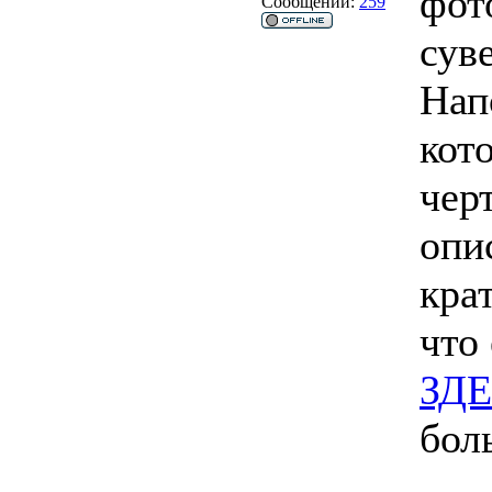
фот
Сообщений:
259
сув
Нап
кот
чер
опи
кра
что
ЗД
бол