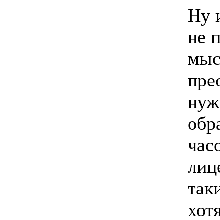
Ну 
не 
мыс
пре
нуж
обр
час
лиц
так
хот