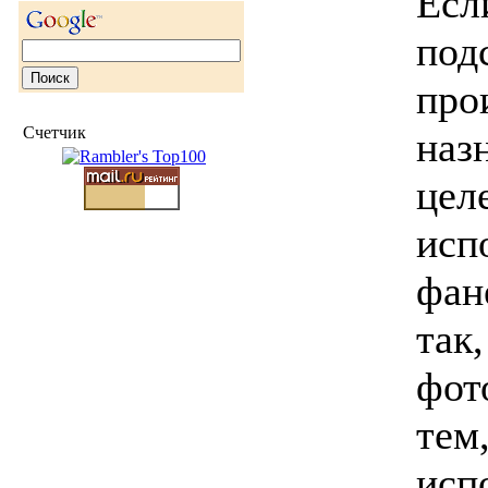
Есл
под
про
Счетчик
наз
цел
исп
фан
так
фот
тем
исп