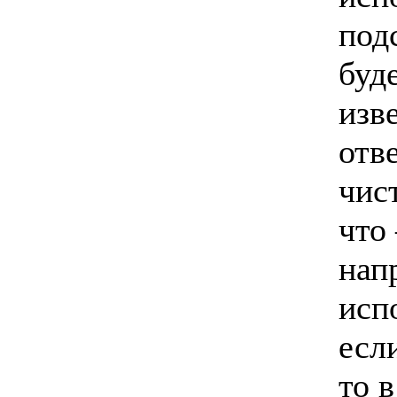
под
буде
изв
отв
чис
что
нап
исп
есл
то в