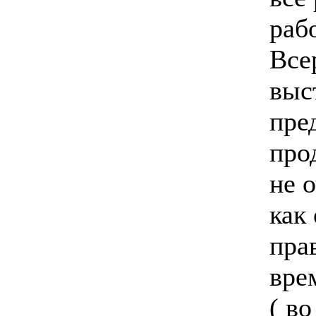
раб
Все
выс
пре
про
не 
как
пра
вре
( в