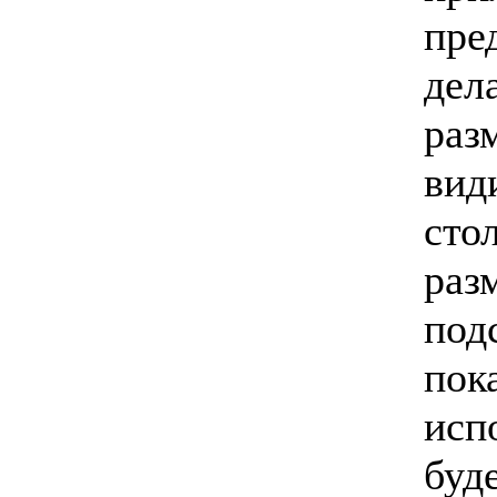
пре
дел
раз
вид
сто
раз
под
пок
исп
буд