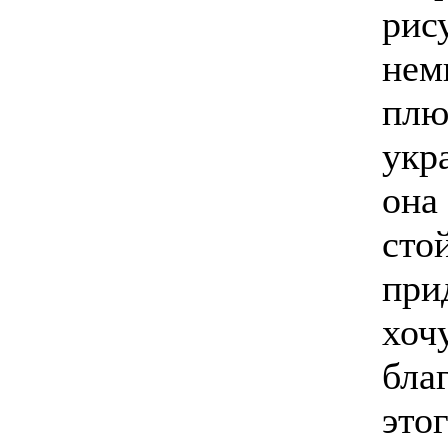
рис
нем
плю
укр
она
сто
при
хоч
бла
это