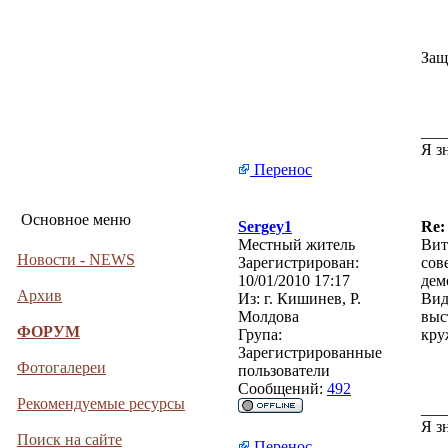
Защ
___
Я з
Перенос
Основное меню
Sergey1
Re:
Местный житель
Вит
Новости - NEWS
Зарегистрирован:
сов
10/01/2010 17:17
дем
Архив
Из:
г. Кишинев, Р.
Вид
Молдова
выс
ФОРУМ
Група:
кру
Зарегистрированные
Фотогалереи
пользователи
Сообщений:
492
Рекомендуемые ресурсы
___
Я з
Поиск на сайте
Перенос