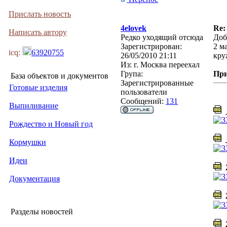
Прислать новость
4elovek
Re:
Написать автору
Редко уходящий отсюда
Доб
Зарегистрирован:
2 м
icq:
63920755
26/05/2010 21:11
кру
Из:
г. Москва переехал
Група:
Пр
База объектов и документов
Зарегистрированные
Готовые изделия
пользователи
Сообщений:
131
Выпиливание
_
Рождество и Новый год
_
Кормушки
Идеи
2
Документация
2
Разделы новостей
2