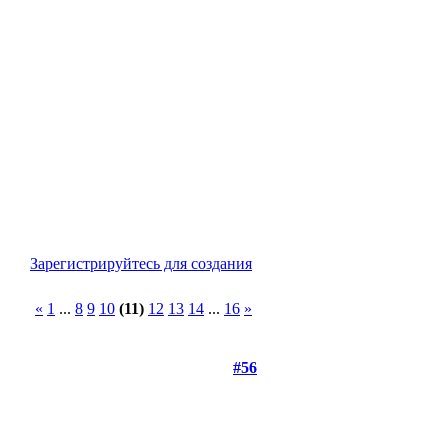
Зарегистрируйтесь для создания
«
1
...
8
9
10
(11)
12
13
14
...
16
»
#56