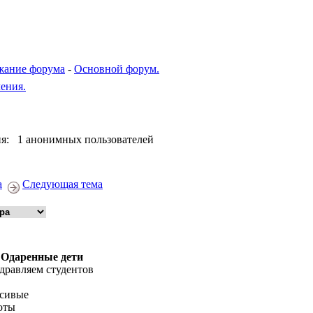
жание форума
-
Основной форум.
ения.
я: 1 анонимных пользователей
а
Следующая тема
 Одаренные дети
дравляем студентов
сивые
оты