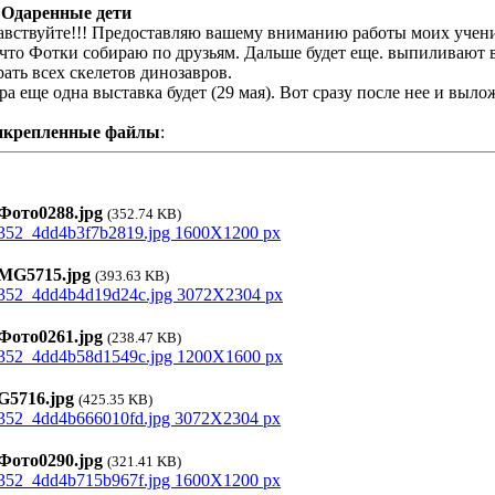
 Одаренные дети
авствуйте!!! Предоставляю вашему вниманию работы моих учени
 что Фотки собираю по друзьям. Дальше будет еще. выпиливают 
рать всех скелетов динозавров.
ра еще одна выставка будет (29 мая). Вот сразу после нее и выл
икрепленные файлы
:
ото0288.jpg
(352.74 KB)
G5715.jpg
(393.63 KB)
ото0261.jpg
(238.47 KB)
5716.jpg
(425.35 KB)
ото0290.jpg
(321.41 KB)