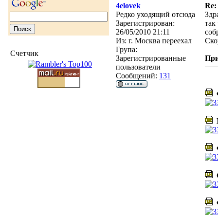
4elovek
Re:
Редко уходящий отсюда
Здр
Зарегистрирован:
так
26/05/2010 21:11
соб
Из:
г. Москва переехал
Ско
Група:
Счетчик
Зарегистрированные
Пр
пользователи
Сообщений:
131
Ф
M
Ф
G
Ф