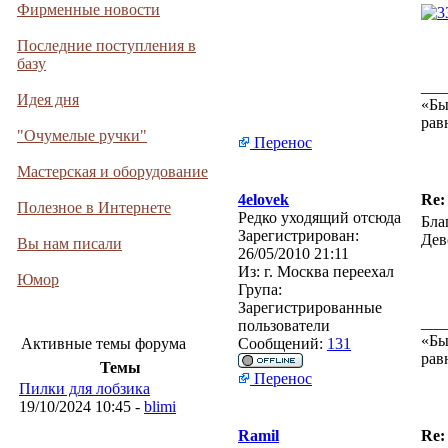
Фирменные новости
Последние поступления в
базу
___
Идея дня
«Бы
рав
"Очумелые ручки"
Перенос
Мастерская и оборудование
4elovek
Re:
Полезное в Интернете
Редко уходящий отсюда
Бла
Зарегистрирован:
Дев
Вы нам писали
26/05/2010 21:11
Из:
г. Москва переехал
Юмор
Група:
Зарегистрированные
___
пользователи
«Бы
Активные темы форума
Сообщений:
131
рав
Темы
Перенос
Пилки для лобзика
19/10/2024 10:45 -
blimi
Ramil
Re: