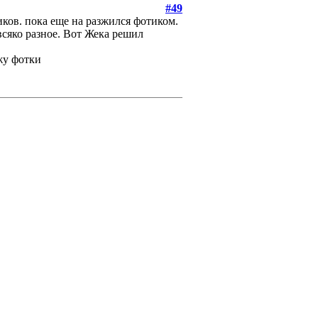
#49
ков. пока еще на разжился фотиком.
всяко разное. Вот Жека решил
ожу фотки