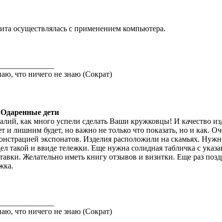
ита осуществлялась с применением компьютера.
______________
наю, что ничего не знаю (Сократ)
 Одаренные дети
алий, как много успели сделать Ваши кружковцы! И качество из
ет и лишним будет, но важно не только что показать, но и как. 
онстрацией экспонатов. Изделия расположили на скамьях. Нужно
ел такой и ввиде тележки. Еще нужна солидная табличка с указ
тавки. Желательно иметь книгу отзывов и визитки. Еще раз позд
жка.
______________
наю, что ничего не знаю (Сократ)