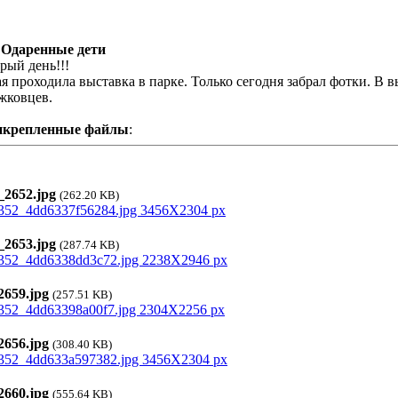
 Одаренные дети
рый день!!!
ая проходила выставка в парке. Только сегодня забрал фотки. В 
жковцев.
икрепленные файлы
:
2652.jpg
(262.20 KB)
2653.jpg
(287.74 KB)
659.jpg
(257.51 KB)
656.jpg
(308.40 KB)
660.jpg
(555.64 KB)