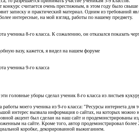
сса, то разрешается принимать участие ученикам 5-9 классов.
т конкурс считается очень престижным, в этом году было свыше
овит записку и практический материал. Одним из требований я
более интересные, на мой взгляд, работы по нашему предмету.
ота ученика 8-го класса. К сожалению, он отказался показать чер
обную вазу, кажется, я видел на нашем форуме
ота ученика 9-го класса
 эти головные уборы сделал ученик 8-го класса из листьев кукур
а работы моего ученика из 9-го класса: "Ресурсы интернета для 
ьшой интерес вызвала информация о сайтах, на которых можно н
овной акцент был сделан на наш сайт и продемонстрированы из
оженным на сайте. Кроме того, автор продемонстрировал более 
циальной коробке, декорированной выжиганием.