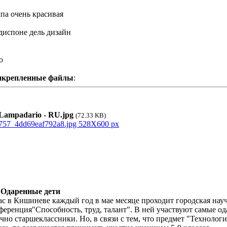
па очень красивая
диспоне дель дизайн
zo
икрепленные файлы
:
ampadario - RU.jpg
(72.33 KB)
 Одаренные дети
ас в Кишиневе каждый год в мае месяце проходит городская нау
ференция"Способность, труд, талант". В ней участвуют самые о
чно старшеклассники. Но, в связи с тем, что предмет "Технологи