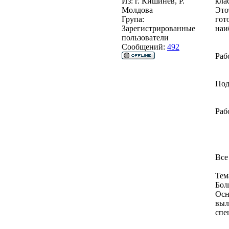
Из:
г. Кишинев, Р.
кла
Молдова
Это
Група:
гот
Зарегистрированные
наи
пользователи
Сообщений:
492
Раб
Под
Раб
Все
Тем
Бол
Осн
выл
спе